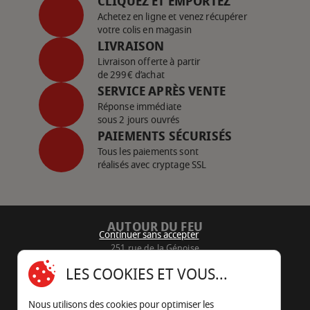
CLIQUEZ ET EMPORTEZ
Achetez en ligne et venez récupérer
votre colis en magasin
LIVRAISON
Livraison offerte à partir
de 299€ d’achat
SERVICE APRÈS VENTE
Réponse immédiate
sous 2 jours ouvrés
PAIEMENTS SÉCURISÉS
Tous les paiements sont
réalisés avec cryptage SSL
AUTOUR DU FEU
Continuer sans accepter
251 rue de la Génoise
16430 Champniers - France
LES COOKIES ET VOUS...
05 45 22 98 09
Nous utilisons des cookies pour optimiser les
Nous envoyer un e-mail