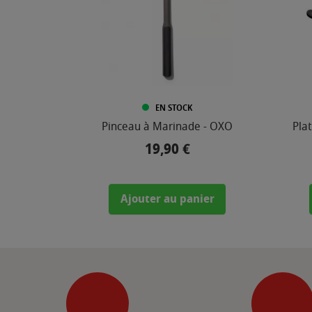
EN STOCK
Pinceau à Marinade - OXO
Pla
19,90 €
Prix
Ajouter au panier