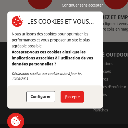
Continuer sans accepter
SERVICE CLIENT
CLIQUEZ ET EM
LES COOKIES ET VOUS...
Nous contacter
Achetez en ligne et vene
votre colis en ma
Nous utilisons des cookies pour optimiser les
performances et vous proposer un site le plus
agréable possible.
Acceptez-vous ces cookies ainsi que les
AUTOUR DU FEU
CÔTÉ OUTDOO
implications associées à l'utilisation de vos
05 45 22 98 09
Promotions
données personnelles ?
Barbecues
Nous envoyer un e-mail
Déclaration relative aux cookies mise à jour le :
Continuer sans accepter
Braseros
12/06/2023
Cuisines d'extérieur
Fumoirs
Configurer
J'accepte
Pizza
Planchas