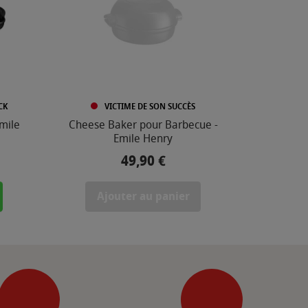
CK
VICTIME DE SON SUCCÈS
mile
Cheese Baker pour Barbecue -
Emile Henry
49,90 €
Prix
Ajouter au panier