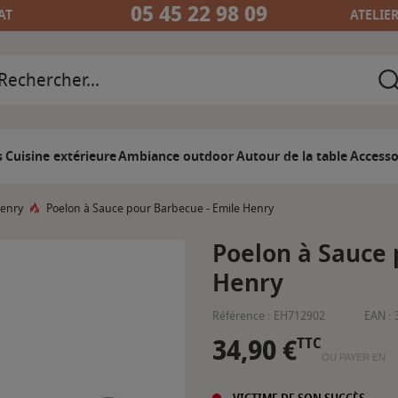
05 45 22 98 09
AT
ATELIE
s
Cuisine extérieure
Ambiance outdoor
Autour de la table
Accesso
Henry
Poelon à Sauce pour Barbecue - Emile Henry
Poelon à Sauce 
Henry
Référence :
EH712902
EAN :
34,90 €
TTC
OU PAYER EN