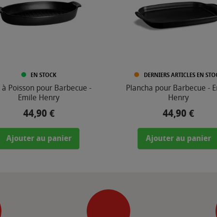
EN STOCK
DERNIERS ARTICLES EN STO
t à Poisson pour Barbecue -
Plancha pour Barbecue - E
Emile Henry
Henry
44,90 €
44,90 €
Prix
Prix
Ajouter au panier
Ajouter au panier