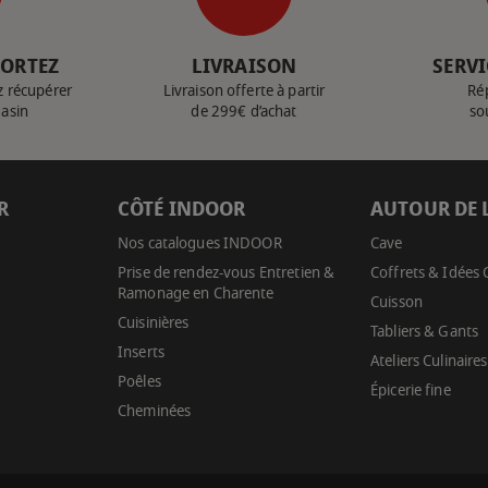
PORTEZ
LIVRAISON
SERVI
z récupérer
Livraison offerte à partir
Ré
gasin
de 299€ d’achat
so
R
CÔTÉ INDOOR
AUTOUR DE 
Nos catalogues INDOOR
Cave
Prise de rendez-vous Entretien &
Coffrets & Idées
Ramonage en Charente
Cuisson
Cuisinières
Tabliers & Gants
Inserts
Ateliers Culinaires
Poêles
Épicerie fine
Cheminées