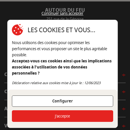
AUTOUR DU FEU
Continuer sans accepter
251 rue de la Génoise
16430 Champniers - France
LES COOKIES ET VOUS...
05 45 22 98 09
Nous utilisons des cookies pour optimiser les
Nous envoyer un e-mail
performances et vous proposer un site le plus agréable
possible.
Acceptez-vous ces cookies ainsi que les implications
associées à l'utilisation de vos données
personnelles ?
CÔTÉ OUTDOOR
Continuer sans accepter
Déclaration relative aux cookies mise à jour le : 12/06/2023
CÔTÉ INDOOR
Configurer
AUTOUR DE LA TABLE
J'accepte
VENIR EN BOUTIQUE