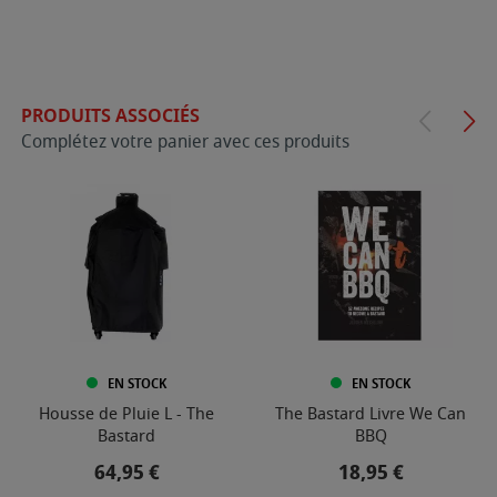
PRODUITS ASSOCIÉS
Complétez votre panier avec ces produits
EN STOCK
EN STOCK
Housse de Pluie L - The
The Bastard Livre We Can
Bastard
BBQ
Prix
Prix
64,95 €
18,95 €