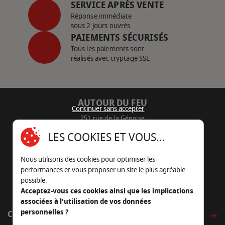
SERVICE APRÈS VENTE
Réponse immédiate
sous 2 jours ouvrés
PAIEMENTS SÉCURISÉS
Tous les paiements sont
réalisés avec cryptage SSL
AUTOUR DU FEU
Continuer sans accepter
251 rue de la Génoise
16430 Champniers - France
LES COOKIES ET VOUS...
05 45 22 98 09
Nous utilisons des cookies pour optimiser les
Nous envoyer un e-mail
performances et vous proposer un site le plus agréable
possible.
Acceptez-vous ces cookies ainsi que les implications
associées à l'utilisation de vos données
personnelles ?
CÔTÉ OUTDOOR