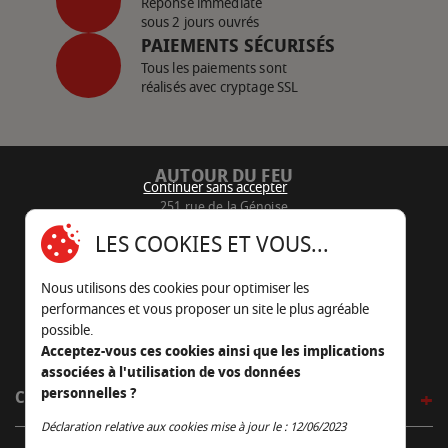
Réponse immédiate
sous 2 jours ouvrés
PAIEMENTS SÉCURISÉS
Tous les paiements sont
réalisés avec cryptage SSL
AUTOUR DU FEU
Continuer sans accepter
251 rue de la Génoise
16430 Champniers - France
LES COOKIES ET VOUS...
05 45 22 98 09
Nous utilisons des cookies pour optimiser les
Nous envoyer un e-mail
performances et vous proposer un site le plus agréable
possible.
Acceptez-vous ces cookies ainsi que les implications
associées à l'utilisation de vos données
personnelles ?
CÔTÉ OUTDOOR
Continuer sans accepter
Déclaration relative aux cookies mise à jour le : 12/06/2023