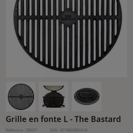
Grille en fonte L - The Bastard
Référence :
BB037
EAN :
8718868885418