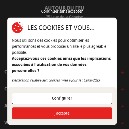
AUTOUR DU FEU
Continuer sans accepter
251 rue de la Génoise
16430 Champniers - France
LES COOKIES ET VOUS...
05 45 22 98 09
Nous utilisons des cookies pour optimiser les
Nous envoyer un e-mail
performances et vous proposer un site le plus agréable
possible.
Acceptez-vous ces cookies ainsi que les implications
associées à l'utilisation de vos données
personnelles ?
CÔTÉ OUTDOOR
Continuer sans accepter
Déclaration relative aux cookies mise à jour le : 12/06/2023
CÔTÉ INDOOR
Configurer
AUTOUR DE LA TABLE
J'accepte
VENIR EN BOUTIQUE