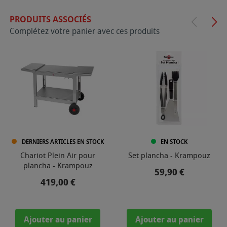
PRODUITS ASSOCIÉS
Complétez votre panier avec ces produits
DERNIERS ARTICLES EN STOCK
EN STOCK
Chariot Plein Air pour
Set plancha - Krampouz
plancha - Krampouz
Prix
59,90 €
Prix
419,00 €
Ajouter au panier
Ajouter au panier