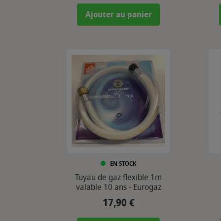
Ajouter au panier
EN STOCK
Tuyau de gaz flexible 1m
valable 10 ans - Eurogaz
17,90 €
Prix