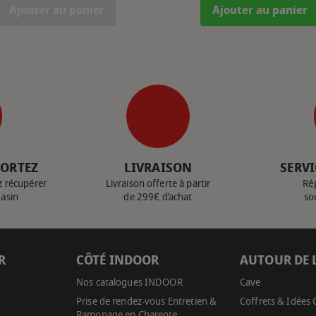
Ajouter au panier
Ajouter au panier
PORTEZ
LIVRAISON
SERVI
z récupérer
Livraison offerte à partir
Ré
gasin
de 299€ d’achat
so
R
CÔTÉ INDOOR
AUTOUR DE 
Nos catalogues INDOOR
Cave
Prise de rendez-vous Entretien &
Coffrets & Idées
Ramonage en Charente