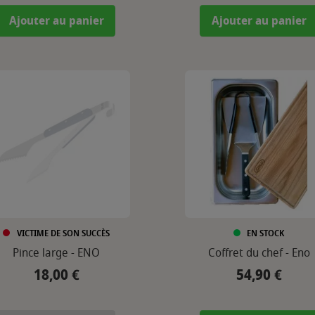
Ajouter au panier
Ajouter au panier
VICTIME DE SON SUCCÈS
EN STOCK
Pince large - ENO
Coffret du chef - Eno
18,00 €
54,90 €
Prix
Prix