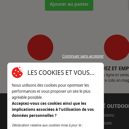
Ajouter au panier
Continuer sans accepter
SERVICE CLIENT
CLIQUEZ ET EM
LES COOKIES ET VOUS...
Nous contacter
Achetez en ligne et vene
votre colis en ma
Nous utilisons des cookies pour optimiser les
performances et vous proposer un site le plus
agréable possible.
Acceptez-vous ces cookies ainsi que les
AUTOUR DU FEU
CÔTÉ OUTDOO
implications associées à l'utilisation de vos
05 45 22 98 09
Promotions
données personnelles ?
Barbecues
Nous envoyer un e-mail
Déclaration relative aux cookies mise à jour le :