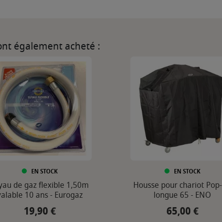
 ont également acheté :
EN STOCK
EN STOCK
yau de gaz flexible 1,50m
Housse pour chariot Pop
valable 10 ans - Eurogaz
longue 65 - ENO
19,90 €
65,00 €
Prix
Prix