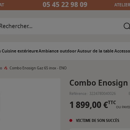
05 45 22 98 09
AT
ATELIE
s
Cuisine extérieure
Ambiance outdoor
Autour de la table
Accesso
no
Combo Enosign Gaz 65 inox - ENO
Combo Enosign 
Référence :
3224780040026
1 899,00 €
TTC
OU PAYE
VICTIME DE SON SUCCÈS