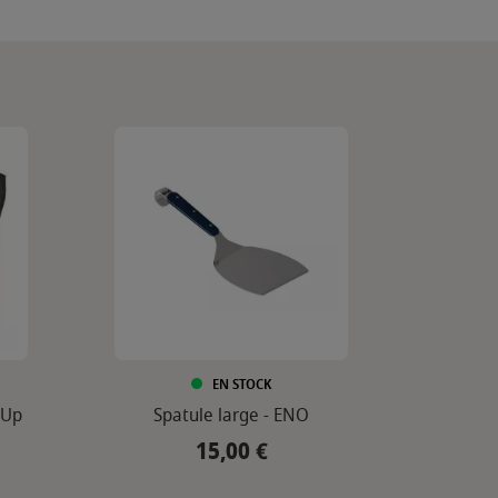
EN STOCK
-Up
Spatule large - ENO
15,00 €
Prix