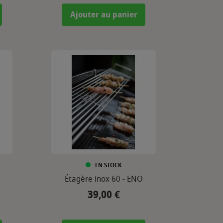
Ajouter au panier
EN STOCK
Étagère inox 60 - ENO
39,00 €
Prix