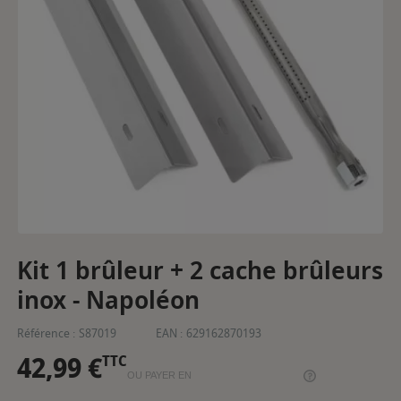
Kit 1 brûleur + 2 cache brûleurs
inox - Napoléon
Référence :
S87019
EAN :
629162870193
42,99 €
TTC
OU PAYER EN