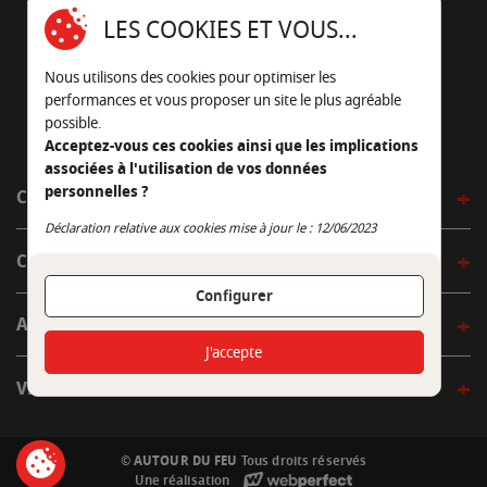
16430 Champniers - France
LES COOKIES ET VOUS...
05 45 22 98 09
Nous utilisons des cookies pour optimiser les
Nous envoyer un e-mail
performances et vous proposer un site le plus agréable
possible.
Acceptez-vous ces cookies ainsi que les implications
associées à l'utilisation de vos données
personnelles ?
CÔTÉ OUTDOOR
Continuer sans accepter
Déclaration relative aux cookies mise à jour le : 12/06/2023
CÔTÉ INDOOR
Configurer
AUTOUR DE LA TABLE
J'accepte
VENIR EN BOUTIQUE
© AUTOUR DU FEU
Tous droits réservés
Une réalisation