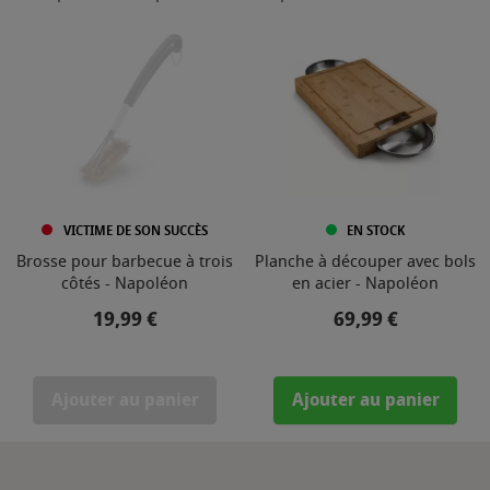
VICTIME DE SON SUCCÈS
EN STOCK
Brosse pour barbecue à trois
Planche à découper avec bols
côtés - Napoléon
en acier - Napoléon
Prix
Prix
19,99 €
69,99 €
Ajouter au panier
Ajouter au panier