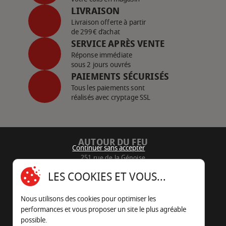
LIVRAISON
Livraison offerte à partir
de 299€ d’achat
SERVICE APRÈS VENTE
Réponse immédiate
sous 2 jours ouvrés
PAIEMENTS SÉCURISÉS
Tous les paiements sont
réalisés avec cryptage SSL
AUTOUR DU FEU
Continuer sans accepter
251 rue de la Génoise
16430 Champniers - France
LES COOKIES ET VOUS...
05 45 22 98 09
Nous utilisons des cookies pour optimiser les
Nous envoyer un e-mail
performances et vous proposer un site le plus agréable
possible.