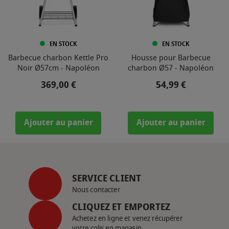
EN STOCK
EN STOCK
Barbecue charbon Kettle Pro
Housse pour Barbecue
Noir Ø57cm - Napoléon
charbon Ø57 - Napoléon
Prix
Prix
369,00 €
54,99 €
Ajouter au panier
Ajouter au panier
SERVICE CLIENT
Nous contacter
CLIQUEZ ET EMPORTEZ
Achetez en ligne et venez récupérer
votre colis en magasin