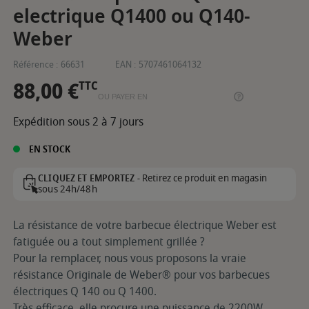
electrique Q1400 ou Q140-
Weber
Référence :
66631
EAN :
5707461064132
88,00 €
TTC
OU PAYER EN
Expédition sous 2 à 7 jours
EN STOCK
Retirez ce produit en magasin
CLIQUEZ ET EMPORTEZ -
sous 24h/48h
La résistance de votre barbecue électrique Weber est
fatiguée ou a tout simplement grillée ?
Pour la remplacer, nous vous proposons la vraie
résistance Originale de Weber® pour vos barbecues
électriques Q 140 ou Q 1400.
Très efficace, elle procure une puissance de 2200W.