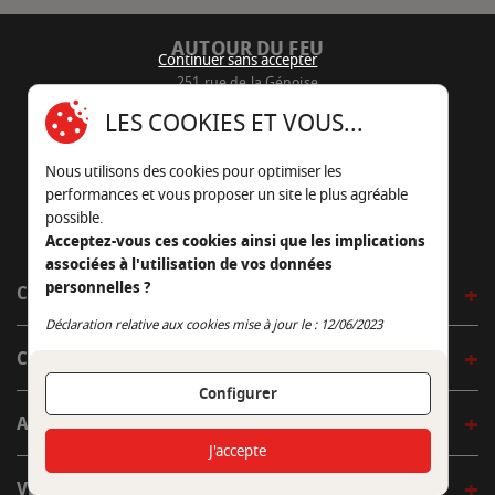
AUTOUR DU FEU
Continuer sans accepter
251 rue de la Génoise
16430 Champniers - France
LES COOKIES ET VOUS...
05 45 22 98 09
Nous utilisons des cookies pour optimiser les
Nous envoyer un e-mail
performances et vous proposer un site le plus agréable
possible.
Acceptez-vous ces cookies ainsi que les implications
associées à l'utilisation de vos données
personnelles ?
CÔTÉ OUTDOOR
Continuer sans accepter
Déclaration relative aux cookies mise à jour le : 12/06/2023
CÔTÉ INDOOR
Configurer
AUTOUR DE LA TABLE
J'accepte
VENIR EN BOUTIQUE