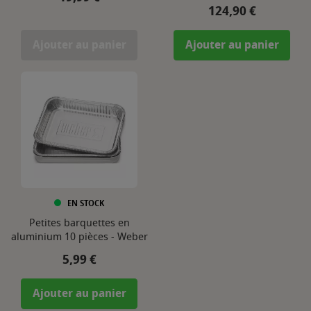
Prix
124,90 €
Ajouter au panier
Ajouter au panier
EN STOCK
Petites barquettes en
aluminium 10 pièces - Weber
Prix
5,99 €
Ajouter au panier