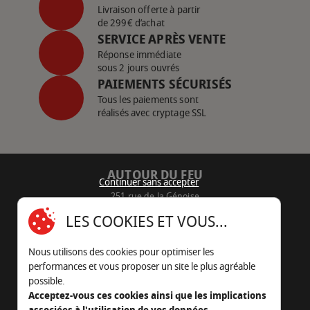
Livraison offerte à partir
de 299€ d’achat
SERVICE APRÈS VENTE
Réponse immédiate
sous 2 jours ouvrés
PAIEMENTS SÉCURISÉS
Tous les paiements sont
réalisés avec cryptage SSL
AUTOUR DU FEU
Continuer sans accepter
251 rue de la Génoise
16430 Champniers - France
LES COOKIES ET VOUS...
05 45 22 98 09
Nous utilisons des cookies pour optimiser les
Nous envoyer un e-mail
performances et vous proposer un site le plus agréable
possible.
Acceptez-vous ces cookies ainsi que les implications