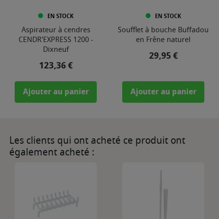
EN STOCK
EN STOCK
Aspirateur à cendres
Soufflet à bouche Buffadou
CENDR'EXPRESS 1200 -
en Frêne naturel
Dixneuf
Prix
29,95 €
Prix
123,36 €
Ajouter au panier
Ajouter au panier
Les clients qui ont acheté ce produit ont
également acheté :