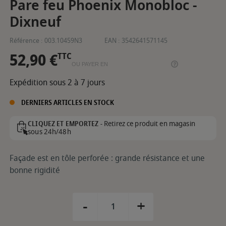
Pare feu Phoenix Monobloc -
Dixneuf
Référence :
003.10459N3
EAN :
3542641571145
52,90 €
TTC
OU PAYER EN
Expédition sous 2 à 7 jours
DERNIERS ARTICLES EN STOCK
Retirez ce produit en magasin
CLIQUEZ ET EMPORTEZ -
sous 24h/48h
Façade est en tôle perforée : grande résistance et une
bonne rigidité
-
+