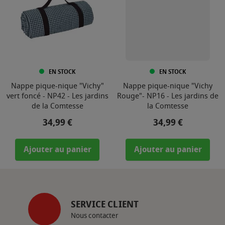
EN STOCK
EN STOCK
Nappe pique-nique "Vichy"
Nappe pique-nique "Vichy
vert foncé - NP42 - Les jardins
Rouge"- NP16 - Les jardins de
de la Comtesse
la Comtesse
Prix
Prix
34,99 €
34,99 €
Ajouter au panier
Ajouter au panier
SERVICE CLIENT
Nous contacter