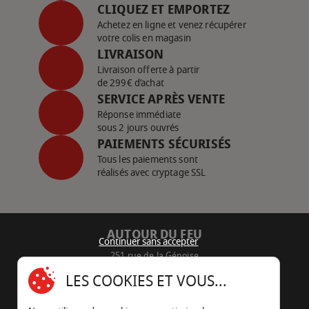
CLIQUEZ ET EMPORTEZ
Achetez en ligne et venez récupérer
votre colis en magasin
LIVRAISON
Livraison offerte à partir
de 299€ d’achat
SERVICE APRÈS VENTE
Réponse immédiate
sous 2 jours ouvrés
PAIEMENTS SÉCURISÉS
Tous les paiements sont
réalisés avec cryptage SSL
AUTOUR DU FEU
Continuer sans accepter
251 rue de la Génoise
16430 Champniers - France
LES COOKIES ET VOUS...
05 45 22 98 09