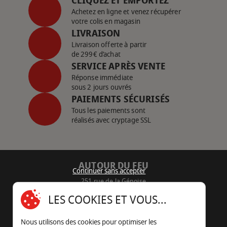
CLIQUEZ ET EMPORTEZ
Achetez en ligne et venez récupérer
votre colis en magasin
LIVRAISON
Livraison offerte à partir
de 299€ d’achat
SERVICE APRÈS VENTE
Réponse immédiate
sous 2 jours ouvrés
PAIEMENTS SÉCURISÉS
Tous les paiements sont
réalisés avec cryptage SSL
AUTOUR DU FEU
Continuer sans accepter
251 rue de la Génoise
16430 Champniers - France
LES COOKIES ET VOUS...
05 45 22 98 09
Nous utilisons des cookies pour optimiser les
Nous envoyer un e-mail