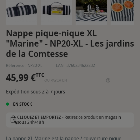
Nappe pique-nique XL
"Marine" - NP20-XL - Les jardins
de la Comtesse
Référence :
NP20-XL
EAN :
3760234622832
45,99 €
TTC
OU PAYER EN
Expédition sous 2 à 7 jours
EN STOCK
Retirez ce produit en magasin
CLIQUEZ ET EMPORTEZ -
sous 24h/48h
La nappe XL Marine est la nappe / couverture pique-