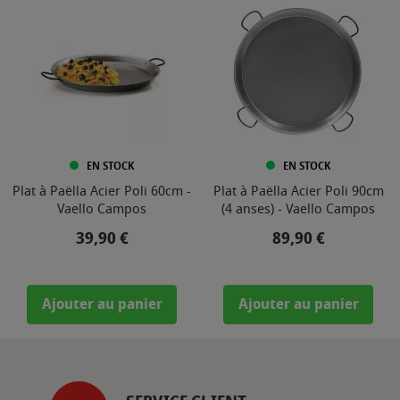
EN STOCK
EN STOCK
Plat à Paëlla Acier Poli 60cm -
Plat à Paëlla Acier Poli 90cm
Vaello Campos
(4 anses) - Vaello Campos
Prix
Prix
39,90 €
89,90 €
Ajouter au panier
Ajouter au panier