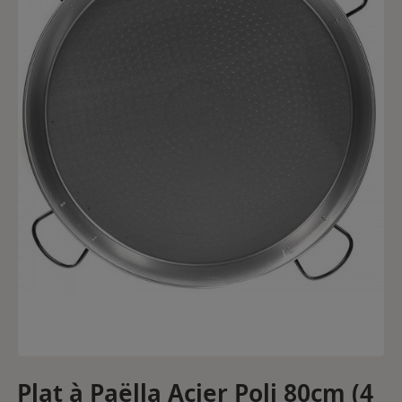
Plat à Paëlla Acier Poli 80cm (4