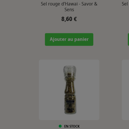
Sel rouge d'Hawaï - Savor &
Sel
Sens
8,60 €
Prix
Ajouter au panier
EN STOCK