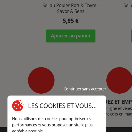
Sel au Poulet Rôti & Thym -
Sel
Savor & Sens
5,95 €
Prix
Ajouter au panier
Continuer sans accepter
SERVICE CLIENT
CLIQUEZ ET EM
LES COOKIES ET VOUS...
Nous contacter
Achetez en ligne et vene
votre colis en ma
Nous utilisons des cookies pour optimiser les
performances et vous proposer un site le plus
agréable possible.