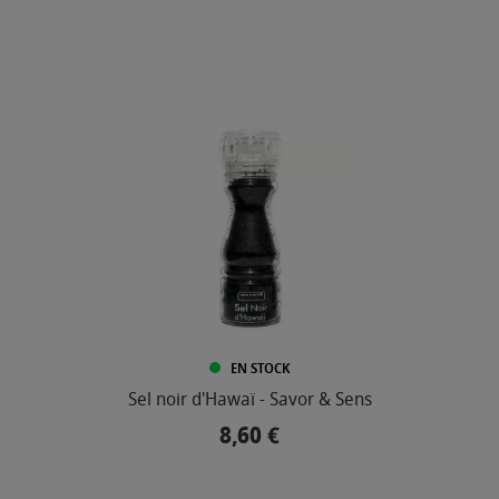
EN STOCK
Sel noir d'Hawaï - Savor & Sens
8,60 €
Prix