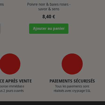
ens
Poivre noir & baies roses -
savor & sens
8,40 €
Prix
Ajouter au panier
CE APRÈS VENTE
PAIEMENTS SÉCURISÉS
ponse immédiate
Tous les paiements sont
us 2 jours ouvrés
réalisés avec cryptage SSL