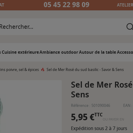
05 45 22 98 09
AT
ATELIE
s
Cuisine extérieure
Ambiance outdoor
Autour de la table
Accesso
ins poivre, sel & épices
Sel de Mer Rosé du sud basilic - Savor & Sens
Sel de Mer Rosé 
Sens
Référence :
501090046
EAN :
5,95 €
TTC
OU PAYER EN
Expédition sous 2 à 7 jours