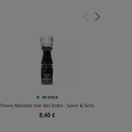
EN STOCK
Poivre Malabar noir des Indes - Savor & Sens
Moulin
8,40 €
Prix