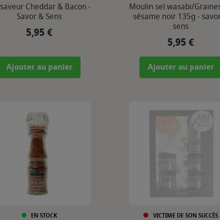
 saveur Cheddar & Bacon -
Moulin sel wasabi/Graine
Savor & Sens
sésame noir 135g - savo
sens
5,95 €
Prix
5,95 €
Prix
Ajouter au panier
Ajouter au panier
EN STOCK
VICTIME DE SON SUCCÈS