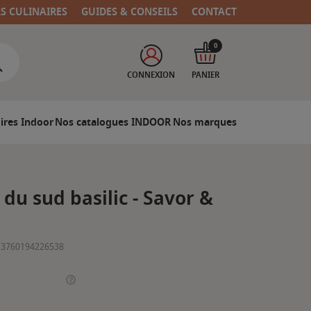
RS CULINAIRES
GUIDES & CONSEILS
CONTACT
0
CONNEXION
PANIER
ires Indoor
Nos catalogues INDOOR
Nos marques
du sud basilic - Savor &
3760194226538