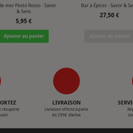
 de mer Pesto Rosso - Savor
Bar à Épices - Savor & S
& Sens
27,50 €
Prix
5,95 €
Prix
Ajouter au panier
Ajouter au panier
PORTEZ
LIVRAISON
SERVI
z récupérer
Livraison offerte à partir
Ré
gasin
de 299€ d’achat
so