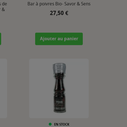
s de
Bar à poivres Bio- Savor & Sens
r &
27,50 €
Prix
Ajouter au panier
EN STOCK