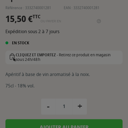
Référence :
3332740001281
EAN :
3332740001281
15,50 €
TTC
OU PAYER EN
Expédition sous 2 à 7 jours
EN STOCK
Retirez ce produit en magasin
CLIQUEZ ET EMPORTEZ -
sous 24h/48h
Apéritif à base de vin aromatisé à la noix.
75cl - 18% vol.
-
+
AJOUTER AU PANIER