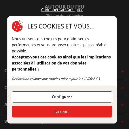
AUTOUR DU FEU
Continuer sans accepter
251 rue de la Génoise
16430 Champniers - France
LES COOKIES ET VOUS...
05 45 22 98 09
Nous utilisons des cookies pour optimiser les
Nous envoyer un e-mail
performances et vous proposer un site le plus agréable
possible.
Acceptez-vous ces cookies ainsi que les implications
associées à l'utilisation de vos données
personnelles ?
CÔTÉ OUTDOOR
Continuer sans accepter
Déclaration relative aux cookies mise à jour le : 12/06/2023
CÔTÉ INDOOR
Configurer
AUTOUR DE LA TABLE
J'accepte
VENIR EN BOUTIQUE