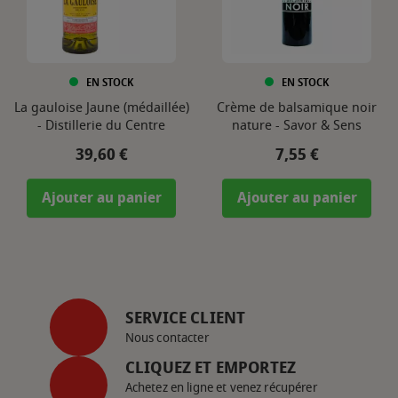
EN STOCK
EN STOCK
La gauloise Jaune (médaillée)
Crème de balsamique noir
- Distillerie du Centre
nature - Savor & Sens
Prix
Prix
39,60 €
7,55 €
Ajouter au panier
Ajouter au panier
SERVICE CLIENT
Nous contacter
CLIQUEZ ET EMPORTEZ
Achetez en ligne et venez récupérer