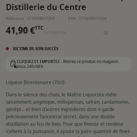
Distillerie du Centre
Référence :
3716608415204
EAN :
3716608415204
41,90 €
TTC
OU PAYER EN
VICTIME DE SON SUCCÈS
Retirez ce produit en magasin
CLIQUEZ ET EMPORTEZ -
sous 24h/48h
Liqueur Bicentenaire (70cl)
Dans le silence des chais, le Maître Liquoriste mêle
savamment angélique, millepertuis, safran, cardamome,
génépi... et bien d’autres ingrédients dont il garde
précieusement l’ancestral secret, dans une double
distillation au feu de bois. Pour que finesse et rondeur
s’allient à la puissance, il ajoute la juste quantité de fines