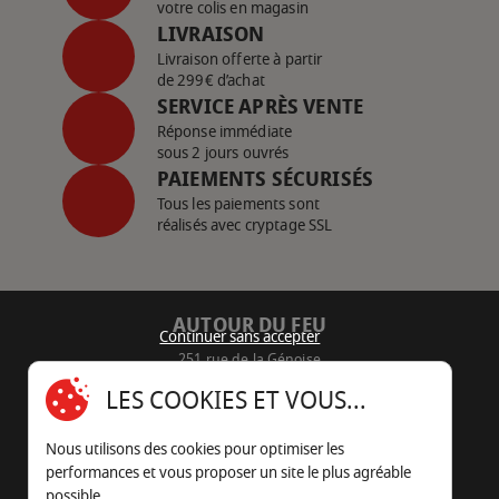
votre colis en magasin
LIVRAISON
Livraison offerte à partir
de 299€ d’achat
SERVICE APRÈS VENTE
Réponse immédiate
sous 2 jours ouvrés
PAIEMENTS SÉCURISÉS
Tous les paiements sont
réalisés avec cryptage SSL
AUTOUR DU FEU
Continuer sans accepter
251 rue de la Génoise
16430 Champniers - France
LES COOKIES ET VOUS...
05 45 22 98 09
Nous utilisons des cookies pour optimiser les
Nous envoyer un e-mail
performances et vous proposer un site le plus agréable
possible.