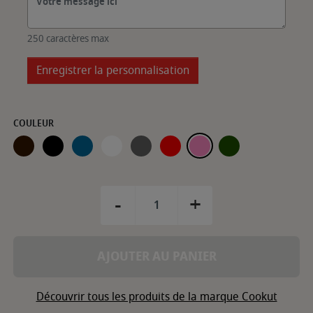
250 caractères max
Enregistrer la personnalisation
COULEUR
MOKA
GRAPHITE
MYRTILLE
POLAIRE
PERLE
PASSION
GUIMAUVE
FOUGÈRE
-
+
AJOUTER AU PANIER
Découvrir tous les produits de la marque Cookut