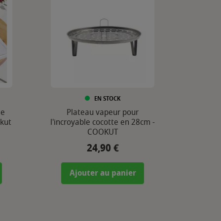
EN STOCK
de
Plateau vapeur pour
okut
l'incroyable cocotte en 28cm -
COOKUT
24,90 €
Prix
Ajouter au panier