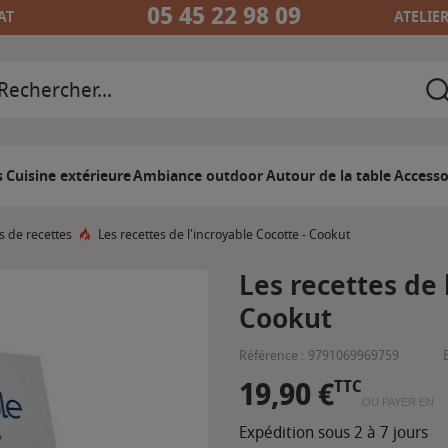
05 45 22 98 09
AT
ATELIE
s
Cuisine extérieure
Ambiance outdoor
Autour de la table
Accesso
s de recettes
Les recettes de l'incroyable Cocotte - Cookut
Les recettes de 
Cookut
Référence :
9791069969759
19,90 €
TTC
OU PAYER EN
Expédition sous 2 à 7 jours