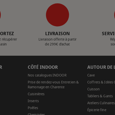
PORTEZ
LIVRAISON
SERVI
z récupérer
Livraison offerte à partir
Ré
gasin
de 299€ d’achat
so
R
CÔTÉ INDOOR
AUTOUR DE 
Nos catalogues INDOOR
Cave
Prise de rendez-vous Entretien &
Coffrets & Idées
Ramonage en Charente
Cuisson
Cuisinières
Tabliers & Gants
Inserts
Ateliers Culinaires
Poêles
Épicerie fine
Cheminées