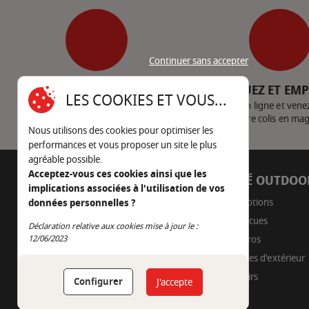
Continuer sans accepter
SERVICE CLIENT
CLIQUEZ ET EM
LES COOKIES ET VOUS...
Nous contacter
Achetez en ligne et vene
votre colis en ma
Nous utilisons des cookies pour optimiser les
performances et vous proposer un site le plus
agréable possible.
Acceptez-vous ces cookies ainsi que les
AUTOUR DU FEU
CÔTÉ OUTDOO
implications associées à l'utilisation de vos
05 45 22 98 09
Promotions
données personnelles ?
Barbecues
Déclaration relative aux cookies mise à jour le :
Nous envoyer un e-mail
Continuer sans accepter
12/06/2023
Braseros
Cuisines d'extérieur
Fumoirs
Configurer
J'accepte
Pizza