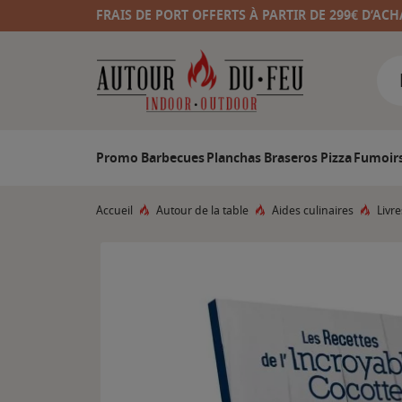
FRAIS DE PORT OFFERTS À PARTIR DE 299€ D’ACH
Promo
Barbecues
Planchas
Braseros
Pizza
Fumoir
Accueil
Autour de la table
Aides culinaires
Livre