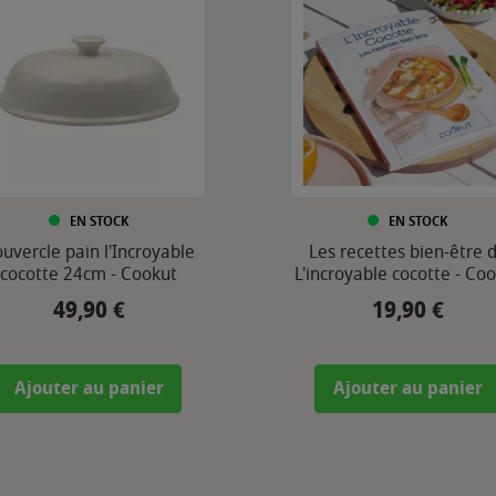
EN STOCK
EN STOCK
uvercle pain l'Incroyable
Les recettes bien-être 
cocotte 24cm - Cookut
L'incroyable cocotte - Co
49,90 €
19,90 €
Prix
Prix
Ajouter au panier
Ajouter au panier