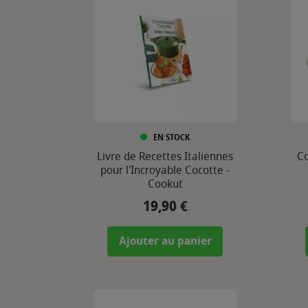
EN STOCK
Livre de Recettes Italiennes
Co
pour l'Incroyable Cocotte -
Cookut
19,90 €
Prix
Ajouter au panier