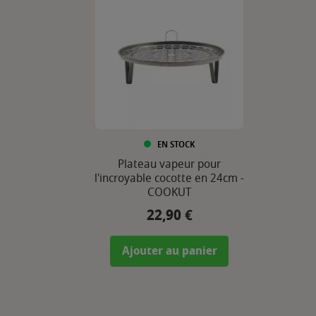
EN STOCK
Plateau vapeur pour
l'incroyable cocotte en 24cm -
COOKUT
22,90 €
Prix
Ajouter au panier