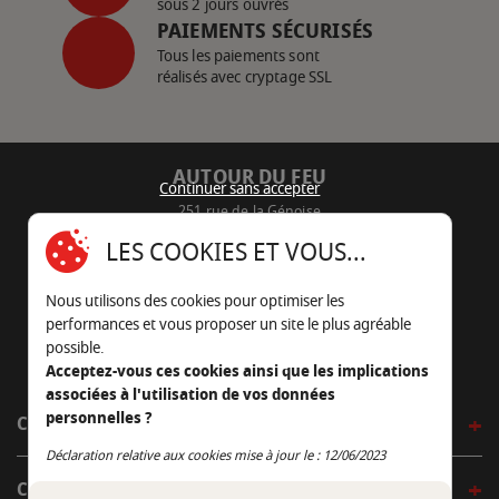
sous 2 jours ouvrés
PAIEMENTS SÉCURISÉS
Tous les paiements sont
réalisés avec cryptage SSL
AUTOUR DU FEU
Continuer sans accepter
251 rue de la Génoise
16430 Champniers - France
LES COOKIES ET VOUS...
05 45 22 98 09
Nous utilisons des cookies pour optimiser les
Nous envoyer un e-mail
performances et vous proposer un site le plus agréable
possible.
Acceptez-vous ces cookies ainsi que les implications
associées à l'utilisation de vos données
personnelles ?
CÔTÉ OUTDOOR
Continuer sans accepter
Déclaration relative aux cookies mise à jour le : 12/06/2023
CÔTÉ INDOOR