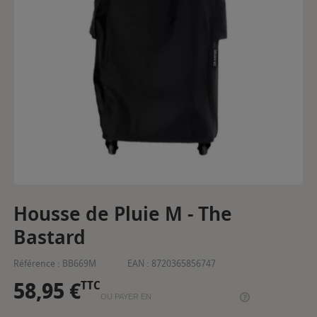
Housse de Pluie M - The
Bastard
Référence :
BB669M
EAN :
8720365856747
58,95 €
TTC
OU PAYER EN