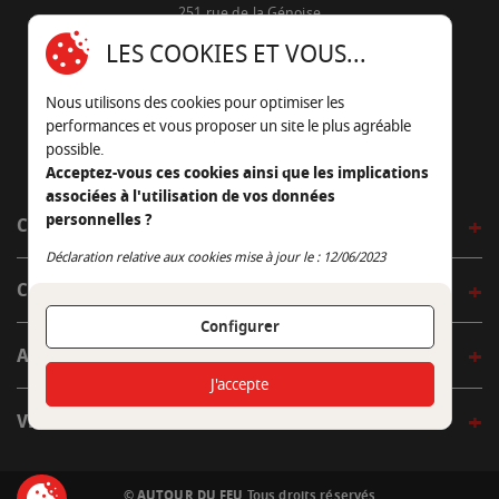
251 rue de la Génoise
16430 Champniers - France
LES COOKIES ET VOUS...
05 45 22 98 09
Nous utilisons des cookies pour optimiser les
Nous envoyer un e-mail
performances et vous proposer un site le plus agréable
possible.
Acceptez-vous ces cookies ainsi que les implications
associées à l'utilisation de vos données
personnelles ?
CÔTÉ OUTDOOR
Continuer sans accepter
Déclaration relative aux cookies mise à jour le : 12/06/2023
CÔTÉ INDOOR
Configurer
AUTOUR DE LA TABLE
J'accepte
VENIR EN BOUTIQUE
© AUTOUR DU FEU
Tous droits réservés