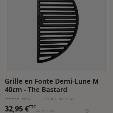
Grille en Fonte Demi-Lune M
40cm - The Bastard
Référence :
BB553
EAN :
8720168011749
32,95 €
TTC
OU PAYER EN