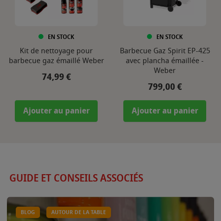
EN STOCK
EN STOCK
Kit de nettoyage pour
Barbecue Gaz Spirit EP-425
barbecue gaz émaillé Weber
avec plancha émaillée -
Weber
Prix
74,99 €
Prix
799,00 €
Ajouter au panier
Ajouter au panier
GUIDE ET CONSEILS ASSOCIÉS
BLOG
AUTOUR DE LA TABLE