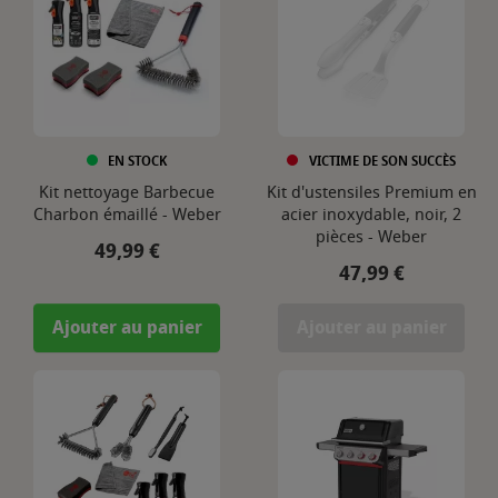
EN STOCK
VICTIME DE SON SUCCÈS
Kit nettoyage Barbecue
Kit d'ustensiles Premium en
Charbon émaillé - Weber
acier inoxydable, noir, 2
pièces - Weber
Prix
49,99 €
Prix
47,99 €
Ajouter au panier
Ajouter au panier