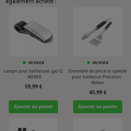
également acheté :
EN STOCK
EN STOCK
Lampe pour barbecues gaz Q
Ensemble de pince et spatule
- WEBER
pour barbecue Precision -
Weber
Prix
59,99 €
Prix
45,99 €
Ajouter au panier
Ajouter au panier