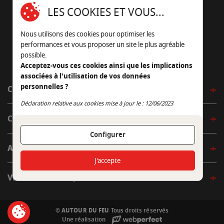
16430 Champniers - France
LES COOKIES ET VOUS...
05 45 22 98 09
Nous utilisons des cookies pour optimiser les
Nous envoyer un e-mail
performances et vous proposer un site le plus agréable
possible.
Acceptez-vous ces cookies ainsi que les implications
associées à l'utilisation de vos données
personnelles ?
CÔTÉ OUTDOOR
Continuer sans accepter
Déclaration relative aux cookies mise à jour le : 12/06/2023
CÔTÉ INDOOR
Configurer
AUTOUR DE LA TABLE
J'accepte
VENIR EN BOUTIQUE
© AUTOUR DU FEU
Tous droits réservés
Une réalisation