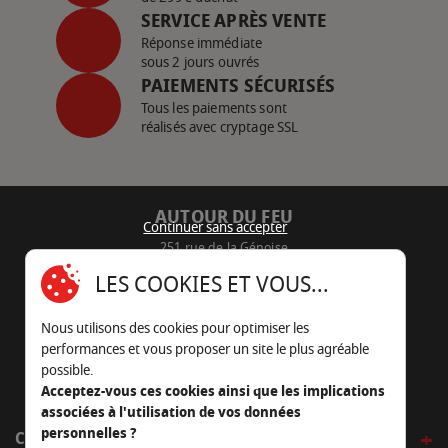
SERVICE APRÈS VENTE
Réponse immédiate
sous 2 jours ouvrés
PAIEMENTS SÉCURISÉS
Tous les paiements sont
réalisés avec cryptage SSL
AUTOUR DU FEU
Continuer sans accepter
251 rue de la Génoise
16430 Champniers - France
LES COOKIES ET VOUS...
05 45 22 98 09
Nous utilisons des cookies pour optimiser les
Nous envoyer un e-mail
performances et vous proposer un site le plus agréable
possible.
Acceptez-vous ces cookies ainsi que les implications
associées à l'utilisation de vos données
personnelles ?
CÔTÉ OUTDOOR