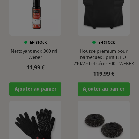
EN STOCK
EN STOCK
Nettoyant inox 300 ml -
Housse premium pour
Weber
barbecues Spirit II EO-
210/220 et série 300 - WEBER
Prix
11,99 €
Prix
119,99 €
Ajouter au panier
Ajouter au panier