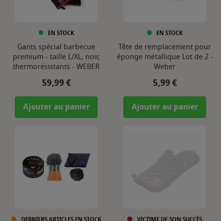
EN STOCK
EN STOCK
Gants spécial barbecue
Tête de remplacement pour
premium - taille L/XL, noir,
éponge métallique Lot de 2 -
thermorésistants - WEBER
Weber
Prix
Prix
59,99 €
5,99 €
Ajouter au panier
Ajouter au panier
DERNIERS ARTICLES EN STOCK
VICTIME DE SON SUCCÈS