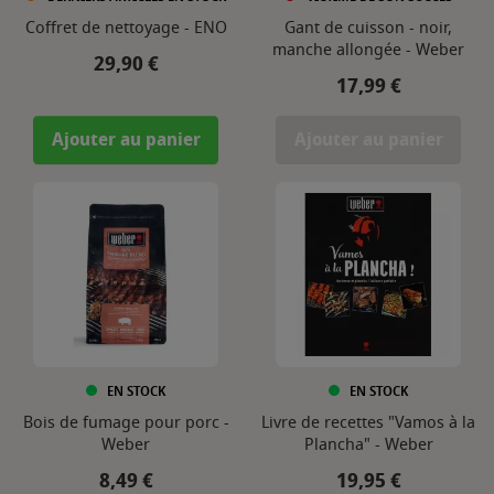
Coffret de nettoyage - ENO
Gant de cuisson - noir,
manche allongée - Weber
Prix
29,90 €
Prix
17,99 €
Ajouter au panier
Ajouter au panier
EN STOCK
EN STOCK
Bois de fumage pour porc -
Livre de recettes "Vamos à la
Weber
Plancha" - Weber
Prix
Prix
8,49 €
19,95 €