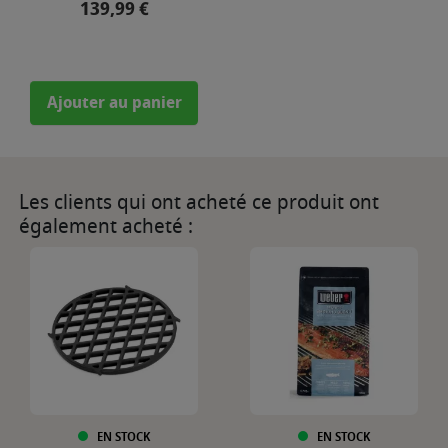
Prix
139,99 €
Ajouter au panier
Les clients qui ont acheté ce produit ont
également acheté :
EN STOCK
EN STOCK