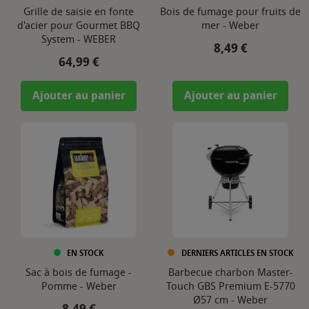
Grille de saisie en fonte
Bois de fumage pour fruits de
d'acier pour Gourmet BBQ
mer - Weber
System - WEBER
Prix
8,49 €
Prix
64,99 €
Ajouter au panier
Ajouter au panier
EN STOCK
DERNIERS ARTICLES EN STOCK
Sac à bois de fumage -
Barbecue charbon Master-
Pomme - Weber
Touch GBS Premium E-5770
Ø57 cm - Weber
Prix
8,49 €