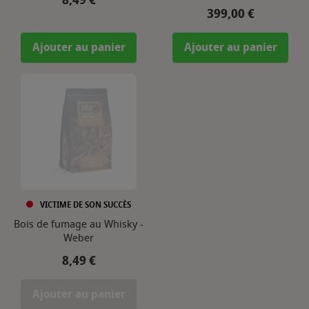
Prix
399,00 €
Ajouter au panier
Ajouter au panier
VICTIME DE SON SUCCÈS
Bois de fumage au Whisky -
Weber
Prix
8,49 €
Ajouter au panier