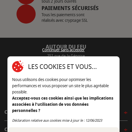
sous 2 jours ouvrés
PAIEMENTS SÉCURISÉS
Tous les paiements sont
réalisés avec cryptage SSL
AUTOUR DU FEU
Continuer sans accepter
251 rue de la Génoise
16430 Champniers - France
LES COOKIES ET VOUS...
05 45 22 98 09
Nous utilisons des cookies pour optimiser les
Nous envoyer un e-mail
performances et vous proposer un site le plus agréable
possible.
Acceptez-vous ces cookies ainsi que les implications
associées à l'utilisation de vos données
personnelles ?
CÔTÉ OUTDOOR
Continuer sans accepter
Déclaration relative aux cookies mise à jour le : 12/06/2023
CÔTÉ INDOOR