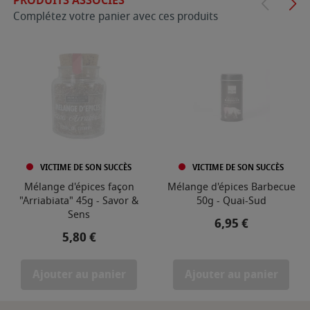
PRODUITS ASSOCIÉS
Complétez votre panier avec ces produits
VICTIME DE SON SUCCÈS
VICTIME DE SON SUCCÈS
Mélange d'épices façon
Mélange d'épices Barbecue
"Arriabiata" 45g - Savor &
50g - Quai-Sud
Sens
Prix
6,95 €
Prix
5,80 €
Ajouter au panier
Ajouter au panier