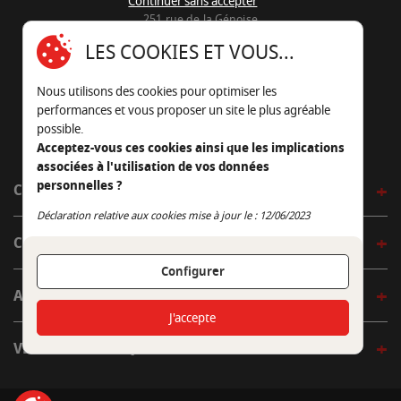
Continuer sans accepter
251 rue de la Génoise
16430 Champniers - France
LES COOKIES ET VOUS...
05 45 22 98 09
Nous utilisons des cookies pour optimiser les
Nous envoyer un e-mail
performances et vous proposer un site le plus agréable
possible.
Acceptez-vous ces cookies ainsi que les implications
associées à l'utilisation de vos données
personnelles ?
CÔTÉ OUTDOOR
Continuer sans accepter
Déclaration relative aux cookies mise à jour le : 12/06/2023
CÔTÉ INDOOR
Configurer
AUTOUR DE LA TABLE
J'accepte
VENIR EN BOUTIQUE