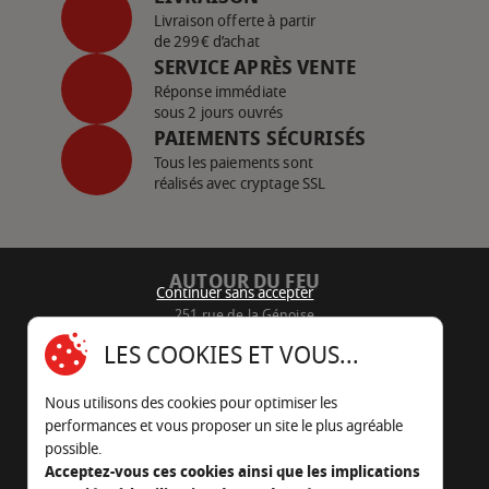
Livraison offerte à partir
de 299€ d’achat
SERVICE APRÈS VENTE
Réponse immédiate
sous 2 jours ouvrés
PAIEMENTS SÉCURISÉS
Tous les paiements sont
réalisés avec cryptage SSL
AUTOUR DU FEU
Continuer sans accepter
251 rue de la Génoise
16430 Champniers - France
LES COOKIES ET VOUS...
05 45 22 98 09
Nous utilisons des cookies pour optimiser les
Nous envoyer un e-mail
performances et vous proposer un site le plus agréable
possible.
Acceptez-vous ces cookies ainsi que les implications