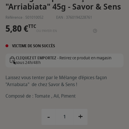
"Arriabiata" 45g - Savor & Sens
Référence :
501010052
EAN :
3760194228761
5,80 €
TTC
OU PAYER EN
VICTIME DE SON SUCCÈS
Retirez ce produit en magasin
CLIQUEZ ET EMPORTEZ -
sous 24h/48h
Laissez vous tenter par le Mélange d'épices façon
"Arriabiata" de chez Savor & Sens !
Composé de : Tomate , Ail, Piment
-
+