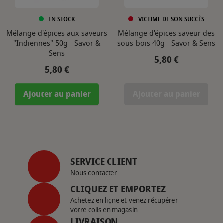
EN STOCK
VICTIME DE SON SUCCÈS
Mélange d'épices aux saveurs
Mélange d'épices saveur des
"Indiennes" 50g - Savor &
sous-bois 40g - Savor & Sens
Sens
Prix
5,80 €
Prix
5,80 €
Ajouter au panier
Ajouter au panier
SERVICE CLIENT
Nous contacter
CLIQUEZ ET EMPORTEZ
Achetez en ligne et venez récupérer
votre colis en magasin
LIVRAISON