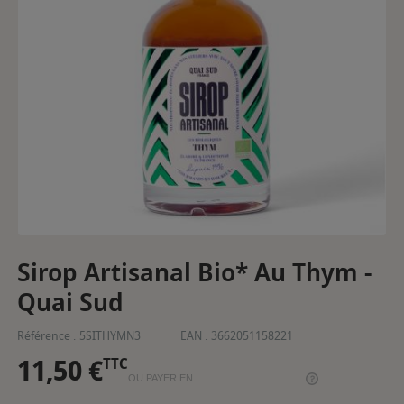
Sirop Artisanal Bio* Au Thym -
Quai Sud
Référence :
5SITHYMN3
EAN :
3662051158221
11,50 €
TTC
OU PAYER EN