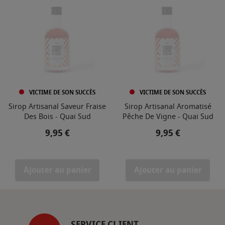
VICTIME DE SON SUCCÈS
VICTIME DE SON SUCCÈS
Sirop Artisanal Saveur Fraise
Sirop Artisanal Aromatisé
Des Bois - Quai Sud
Pêche De Vigne - Quai Sud
Prix
Prix
9,95 €
9,95 €
Ajouter au panier
Ajouter au panier
SERVICE CLIENT