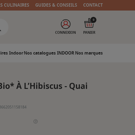
RS CULINAIRES
GUIDES & CONSEILS
CONTACT
0
CONNEXION
PANIER
ires Indoor
Nos catalogues INDOOR
Nos marques
Bio* À L’Hibiscus - Quai
3662051158184