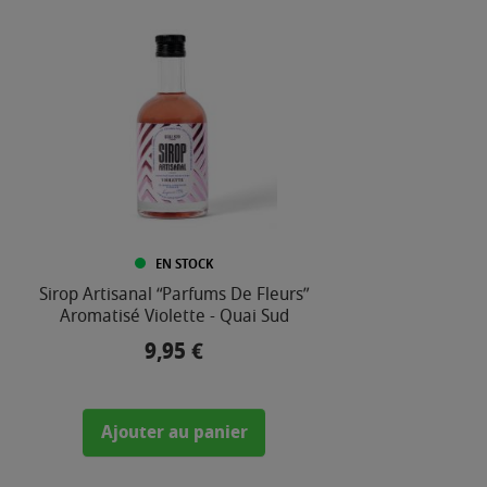
EN STOCK
Sirop Artisanal “Parfums De Fleurs”
Sirop Ar
Aromatisé Violette - Quai Sud
9,95 €
Prix
Ajouter au panier