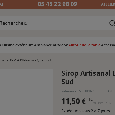
05 45 22 98 09
AT
ATELIE
s
Cuisine extérieure
Ambiance outdoor
Autour de la table
Accesso
tisanal Bio* À L’Hibiscus - Quai Sud
Sirop Artisanal 
Sud
Référence :
5SIHIBIN3
EAN :
11,50 €
TTC
OU PAYER EN
Expédition sous 2 à 7 jours