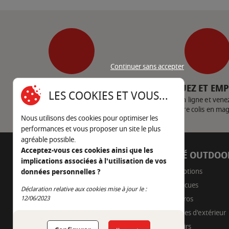
Continuer sans accepter
SERVICE CLIENT
CLIQUEZ ET EM
LES COOKIES ET VOUS...
Nous contacter
Achetez en ligne et vene
votre colis en ma
Nous utilisons des cookies pour optimiser les
performances et vous proposer un site le plus
agréable possible.
Acceptez-vous ces cookies ainsi que les
AUTOUR DU FEU
CÔTÉ OUTDOO
implications associées à l'utilisation de vos
05 45 22 98 09
Promotions
données personnelles ?
Barbecues
Déclaration relative aux cookies mise à jour le :
Nous envoyer un e-mail
Continuer sans accepter
12/06/2023
Braseros
Cuisines d'extérieur
Fumoirs