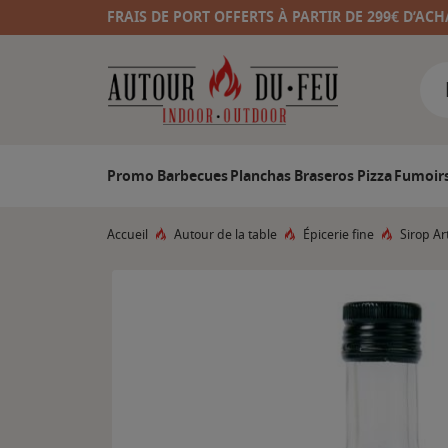
FRAIS DE PORT OFFERTS À PARTIR DE 299€ D’ACH
Promo
Barbecues
Planchas
Braseros
Pizza
Fumoir
Accueil
Autour de la table
Épicerie fine
Sirop Ar