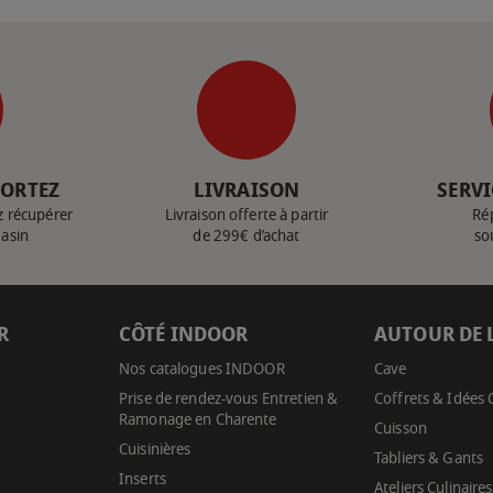
PORTEZ
LIVRAISON
SERVI
z récupérer
Livraison offerte à partir
Ré
gasin
de 299€ d’achat
so
R
CÔTÉ INDOOR
AUTOUR DE 
Nos catalogues INDOOR
Cave
Prise de rendez-vous Entretien &
Coffrets & Idées
Ramonage en Charente
Cuisson
Cuisinières
Tabliers & Gants
Inserts
Ateliers Culinaires