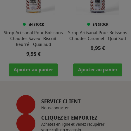
EN STOCK
EN STOCK
Sirop Artisanal Pour Boissons
Sirop Artisanal Pour Boissons
Chaudes Saveur Biscuit
Chaudes Caramel - Quai Sud
Beurré - Quai Sud
Prix
9,95 €
Prix
9,95 €
Ajouter au panier
Ajouter au panier
SERVICE CLIENT
Nous contacter
CLIQUEZ ET EMPORTEZ
Achetez en ligne et venez récupérer
votre colis en magasin