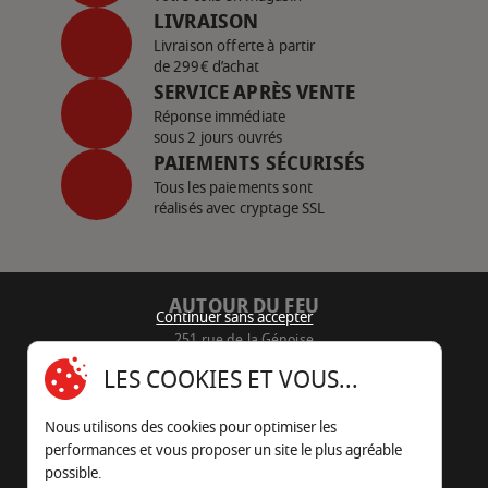
LIVRAISON
Livraison offerte à partir
de 299€ d’achat
SERVICE APRÈS VENTE
Réponse immédiate
sous 2 jours ouvrés
PAIEMENTS SÉCURISÉS
Tous les paiements sont
réalisés avec cryptage SSL
AUTOUR DU FEU
Continuer sans accepter
251 rue de la Génoise
16430 Champniers - France
LES COOKIES ET VOUS...
05 45 22 98 09
Nous utilisons des cookies pour optimiser les
Nous envoyer un e-mail
performances et vous proposer un site le plus agréable
possible.