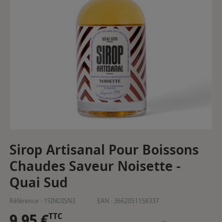
Sirop Artisanal Pour Boissons
Chaudes Saveur Noisette -
Quai Sud
Référence :
1SINOISN3
EAN :
3662051158337
9,95 €
TTC