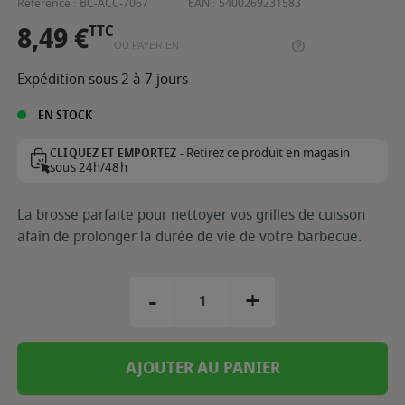
Référence :
BC-ACC-7067
EAN :
5400269231583
8,49 €
TTC
OU PAYER EN
Expédition sous 2 à 7 jours
EN STOCK
Retirez ce produit en magasin
CLIQUEZ ET EMPORTEZ -
sous 24h/48h
La brosse parfaite pour nettoyer vos grilles de cuisson
afain de prolonger la durée de vie de votre barbecue.
-
+
AJOUTER AU PANIER