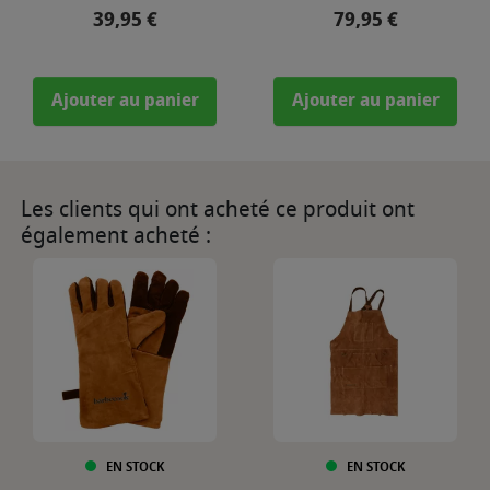
Prix
Prix
39,95 €
79,95 €
Ajouter au panier
Ajouter au panier
Les clients qui ont acheté ce produit ont
également acheté :
EN STOCK
EN STOCK