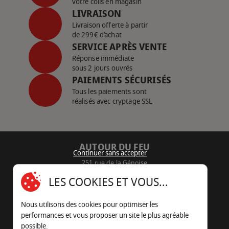
votre colis en magasin
LIVRAISON
Livraison offerte à partir
de 299€ d’achat
SERVICE APRÈS VENTE
Réponse immédiate
sous 2 jours ouvrés
PAIEMENTS SÉCURISÉS
Tous les paiements sont
réalisés avec cryptage SSL
AUTOUR DU FEU
Continuer sans accepter
251 rue de la Génoise
16430 Champniers - France
LES COOKIES ET VOUS...
05 45 22 98 09
Nous utilisons des cookies pour optimiser les
Nous envoyer un e-mail
performances et vous proposer un site le plus agréable
possible.