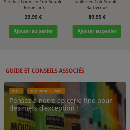
Set de 2 Gants en Cuir Souple
Tablier En Cuir Souple -
- Barbecook
Barbecook
Prix
Prix
29,95 €
89,95 €
Ajouter au panier
Ajouter au panier
GUIDE ET CONSEILS ASSOCIÉS
BLOG
AUTOUR DE LA TABLE
Pensez à notre épicerie fine pour
des mets d’exception !