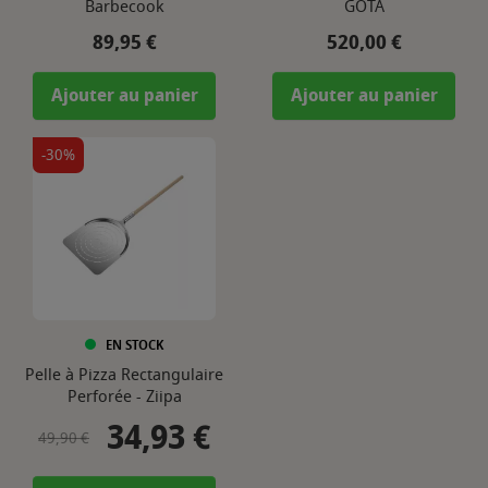
Barbecook
GOTA
Prix
Prix
89,95 €
520,00 €
Ajouter au panier
Ajouter au panier
-30%
EN STOCK
Pelle à Pizza Rectangulaire
Perforée - Ziipa
34,93 €
Prix de base
Prix
49,90 €