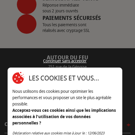
Réponse immédiate
sous 2 jours ouvrés
PAIEMENTS SÉCURISÉS
Tous les paiements sont
réalisés avec cryptage SSL
AUTOUR DU FEU
Continuer sans accepter
251 rue de la Génoise
16430 Champniers - France
LES COOKIES ET VOUS...
05 45 22 98 09
Nous utilisons des cookies pour optimiser les
Nous envoyer un e-mail
performances et vous proposer un site le plus agréable
possible.
Acceptez-vous ces cookies ainsi que les implications
associées à l'utilisation de vos données
personnelles ?
CÔTÉ OUTDOOR
Continuer sans accepter
Déclaration relative aux cookies mise à jour le : 12/06/2023