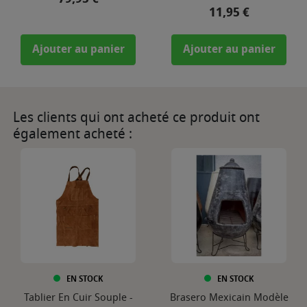
Prix
11,95 €
Ajouter au panier
Ajouter au panier
Les clients qui ont acheté ce produit ont
également acheté :
EN STOCK
EN STOCK
Tablier En Cuir Souple -
Brasero Mexicain Modèle