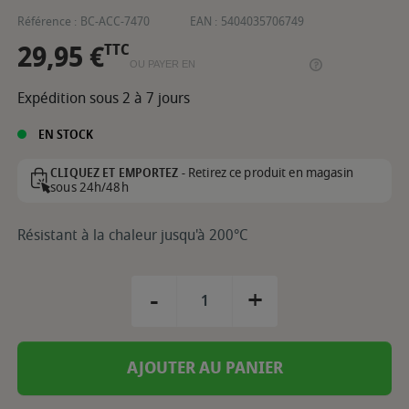
Référence :
BC-ACC-7470
EAN :
5404035706749
29,95 €
TTC
OU PAYER EN
Expédition sous 2 à 7 jours
EN STOCK
Retirez ce produit en magasin
CLIQUEZ ET EMPORTEZ -
sous 24h/48h
Résistant à la chaleur jusqu'à 200°C
-
+
AJOUTER AU PANIER