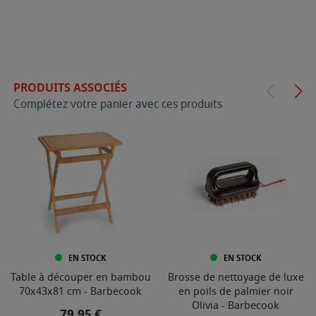
PRODUITS ASSOCIÉS
Complétez votre panier avec ces produits
EN STOCK
EN STOCK
Table à découper en bambou
Brosse de nettoyage de luxe
70x43x81 cm - Barbecook
en poils de palmier noir
Olivia - Barbecook
Prix
79,95 €