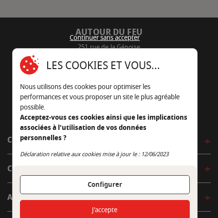
AUTOUR DU FEU
Continuer sans accepter
251 rue de la Génoise
16430 Champniers - France
LES COOKIES ET VOUS...
05 45 22 98 09
Nous utilisons des cookies pour optimiser les
Nous envoyer un e-mail
performances et vous proposer un site le plus agréable
possible.
Acceptez-vous ces cookies ainsi que les implications
associées à l'utilisation de vos données
personnelles ?
CÔTÉ OUTDOOR
Continuer sans accepter
Déclaration relative aux cookies mise à jour le : 12/06/2023
CÔTÉ INDOOR
Configurer
AUTOUR DE LA TABLE
J'accepte