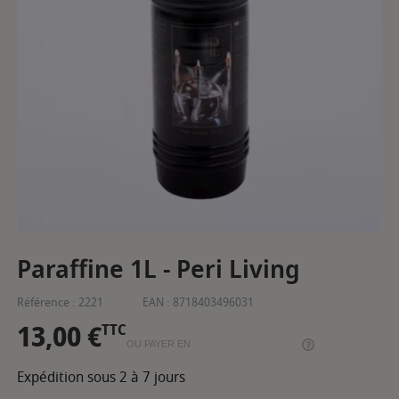
Paraffine 1L - Peri Living
Référence :
2221
EAN :
8718403496031
13,00 €
TTC
OU PAYER EN
Expédition sous 2 à 7 jours