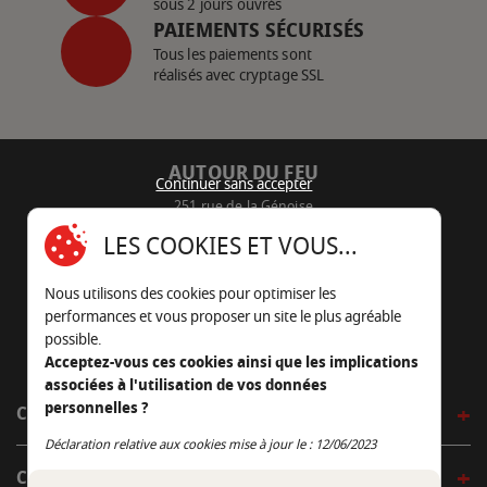
sous 2 jours ouvrés
PAIEMENTS SÉCURISÉS
Tous les paiements sont
réalisés avec cryptage SSL
AUTOUR DU FEU
Continuer sans accepter
251 rue de la Génoise
16430 Champniers - France
LES COOKIES ET VOUS...
05 45 22 98 09
Nous utilisons des cookies pour optimiser les
Nous envoyer un e-mail
performances et vous proposer un site le plus agréable
possible.
Acceptez-vous ces cookies ainsi que les implications
associées à l'utilisation de vos données
personnelles ?
CÔTÉ OUTDOOR
Continuer sans accepter
Déclaration relative aux cookies mise à jour le : 12/06/2023
CÔTÉ INDOOR