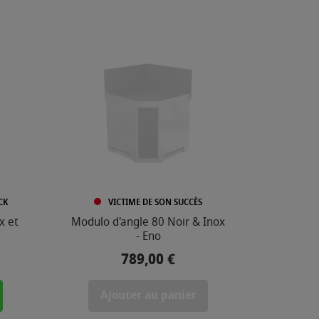
CK
VICTIME DE SON SUCCÈS
x et
Modulo d'angle 80 Noir & Inox
- Eno
789,00 €
Prix
Ajouter au panier