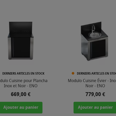
DERNIERS ARTICLES EN STOCK
DERNIERS ARTICLES EN STO
ulo Cuisine pour Plancha
Modulo Cuisine Évier - Ino
Inox et Noir - ENO
Noir - ENO
669,00 €
779,00 €
Prix
Prix
Ajouter au panier
Ajouter au panier