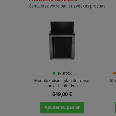
Complétez votre panier avec ces produits
EN STOCK
Modulo Cuisine plan de travail
Mod
inox et noir - Eno
649,00 €
Prix
Ajouter au panier