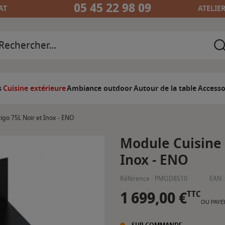
05 45 22 98 09
AT
ATELIE
s
Cuisine extérieure
Ambiance outdoor
Autour de la table
Accesso
igo 75L Noir et Inox - ENO
Module Cuisine 
Inox - ENO
Référence :
PMOD8510
EAN :
1 699,00 €
TTC
OU PAYE