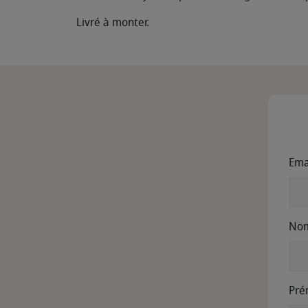
Livré à monter.
Ema
No
Pr