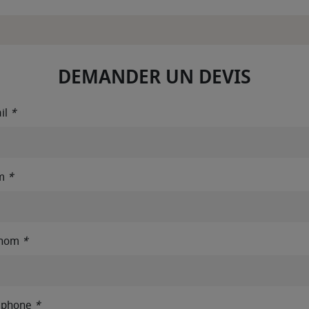
DEMANDER UN DEVIS
il
*
m
*
énom
*
éphone
*