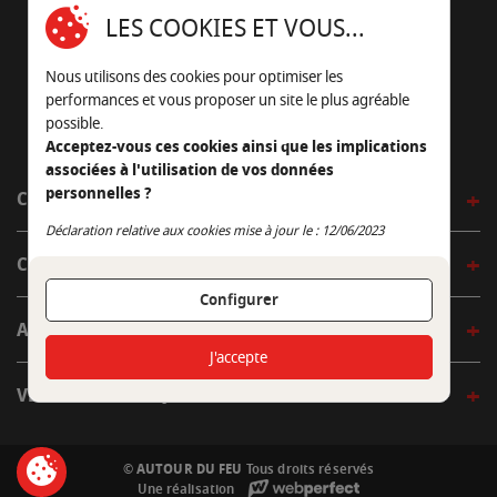
16430 Champniers - France
LES COOKIES ET VOUS...
05 45 22 98 09
Nous utilisons des cookies pour optimiser les
Nous envoyer un e-mail
performances et vous proposer un site le plus agréable
possible.
Acceptez-vous ces cookies ainsi que les implications
associées à l'utilisation de vos données
personnelles ?
CÔTÉ OUTDOOR
Continuer sans accepter
Déclaration relative aux cookies mise à jour le : 12/06/2023
CÔTÉ INDOOR
Configurer
AUTOUR DE LA TABLE
J'accepte
VENIR EN BOUTIQUE
© AUTOUR DU FEU
Tous droits réservés
Une réalisation