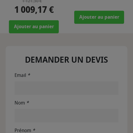
Prix de base
Prix
1 121,30 €
1 009,17 €
Ajouter au panier
Ajouter au panier
DEMANDER UN DEVIS
Email
*
Nom
*
Prénom
*