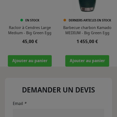
EN STOCK
DERNIERS ARTICLES EN STOCK
Racloir à Cendres Large
Barbecue charbon Kamado
Medium - Big Green Egg
MEDIUM - Big Green Egg
Prix
Prix
45,00 €
1 455,00 €
Ajouter au panier
Ajouter au panier
DEMANDER UN DEVIS
Email
*