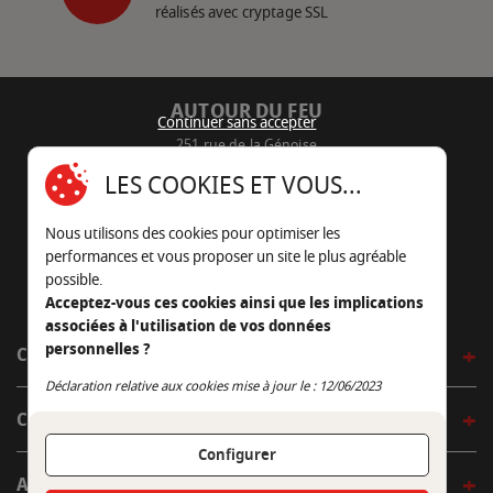
réalisés avec cryptage SSL
AUTOUR DU FEU
Continuer sans accepter
251 rue de la Génoise
16430 Champniers - France
LES COOKIES ET VOUS...
05 45 22 98 09
Nous utilisons des cookies pour optimiser les
Nous envoyer un e-mail
performances et vous proposer un site le plus agréable
possible.
Acceptez-vous ces cookies ainsi que les implications
associées à l'utilisation de vos données
personnelles ?
CÔTÉ OUTDOOR
Continuer sans accepter
Déclaration relative aux cookies mise à jour le : 12/06/2023
CÔTÉ INDOOR
Configurer
AUTOUR DE LA TABLE