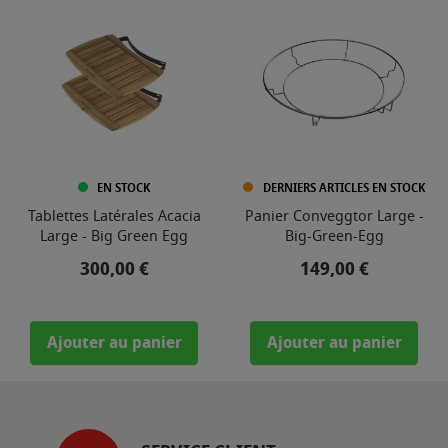
EN STOCK
DERNIERS ARTICLES EN STOCK
Tablettes Latérales Acacia
Panier Conveggtor Large -
Large - Big Green Egg
Big-Green-Egg
Prix
Prix
300,00 €
149,00 €
Ajouter au panier
Ajouter au panier