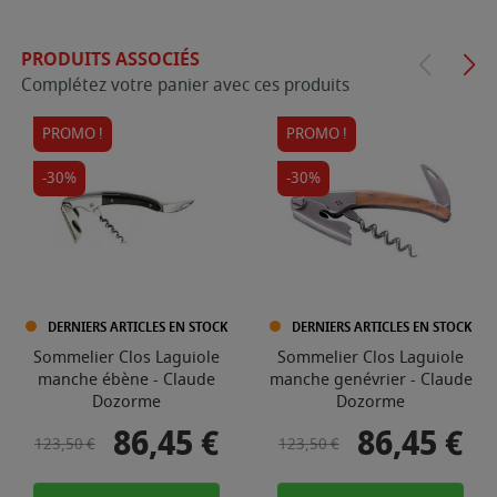
PRODUITS ASSOCIÉS
Complétez votre panier avec ces produits
PROMO !
PROMO !
-30%
-30%
DERNIERS ARTICLES EN STOCK
DERNIERS ARTICLES EN STOCK
Sommelier Clos Laguiole
Sommelier Clos Laguiole
manche ébène - Claude
manche genévrier - Claude
Dozorme
Dozorme
86,45 €
86,45 €
Prix de base
Prix
Prix de base
Prix
123,50 €
123,50 €