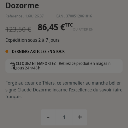
Dozorme
Référence :
1.60.126.37
EAN :
3700512061816
86,45 €
TTC
123,50 €
OU PAYER EN
Expédition sous 2 à 7 jours
DERNIERS ARTICLES EN STOCK
Retirez ce produit en magasin
CLIQUEZ ET EMPORTEZ -
sous 24h/48h
Forgé au cœur de Thiers, ce sommelier au manche bélier
signé Claude Dozorme incarne l’excellence du savoir-faire
français.
-
+