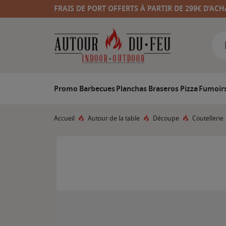
FRAIS DE PORT OFFERTS À PARTIR DE 299€ D’ACH
Promo
Barbecues
Planchas
Braseros
Pizza
Fumoir
Accueil
Autour de la table
Découpe
Coutellerie