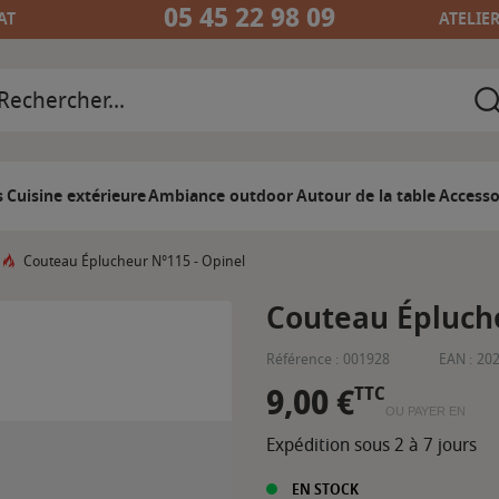
05 45 22 98 09
AT
ATELIE
s
Cuisine extérieure
Ambiance outdoor
Autour de la table
Accesso
Couteau Éplucheur N°115 - Opinel
Couteau Épluche
Référence :
001928
EAN :
20
9,00 €
TTC
OU PAYER EN
Expédition sous 2 à 7 jours
EN STOCK