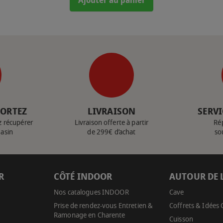
Ajouter au panier
PORTEZ
LIVRAISON
SERVI
z récupérer
Livraison offerte à partir
Ré
gasin
de 299€ d’achat
so
R
CÔTÉ INDOOR
AUTOUR DE 
Nos catalogues INDOOR
Cave
Prise de rendez-vous Entretien &
Coffrets & Idées
Ramonage en Charente
Cuisson