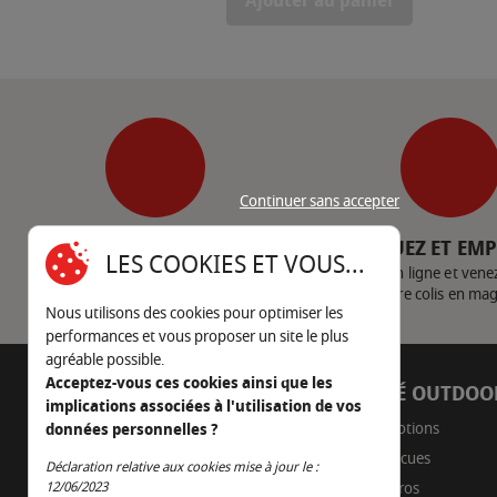
Ajouter au panier
Continuer sans accepter
SERVICE CLIENT
CLIQUEZ ET EM
LES COOKIES ET VOUS...
Nous contacter
Achetez en ligne et vene
votre colis en ma
Nous utilisons des cookies pour optimiser les
performances et vous proposer un site le plus
agréable possible.
Acceptez-vous ces cookies ainsi que les
AUTOUR DU FEU
CÔTÉ OUTDOO
implications associées à l'utilisation de vos
05 45 22 98 09
Promotions
données personnelles ?
Barbecues
Nous envoyer un e-mail
Déclaration relative aux cookies mise à jour le :
Continuer sans accepter
Braseros
12/06/2023