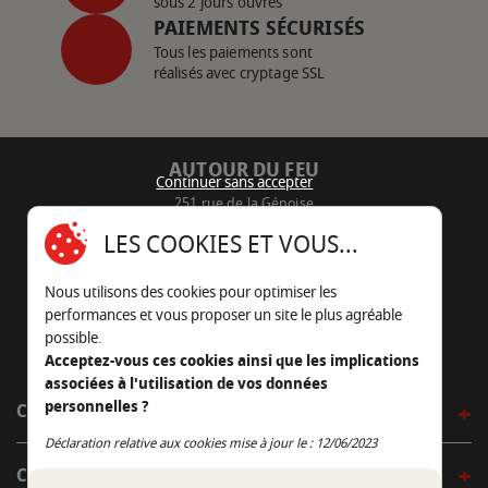
sous 2 jours ouvrés
PAIEMENTS SÉCURISÉS
Tous les paiements sont
réalisés avec cryptage SSL
AUTOUR DU FEU
Continuer sans accepter
251 rue de la Génoise
16430 Champniers - France
LES COOKIES ET VOUS...
05 45 22 98 09
Nous utilisons des cookies pour optimiser les
Nous envoyer un e-mail
performances et vous proposer un site le plus agréable
possible.
Acceptez-vous ces cookies ainsi que les implications
associées à l'utilisation de vos données
personnelles ?
CÔTÉ OUTDOOR
Continuer sans accepter
Déclaration relative aux cookies mise à jour le : 12/06/2023
CÔTÉ INDOOR