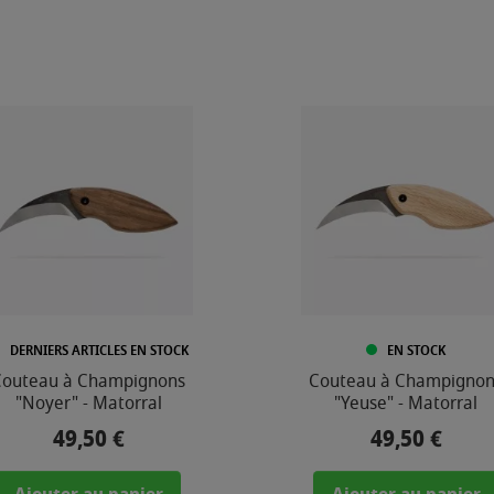
DERNIERS ARTICLES EN STOCK
EN STOCK
Couteau à Champignons
Couteau à Champignon
"Noyer" - Matorral
"Yeuse" - Matorral
49,50 €
49,50 €
Prix
Prix