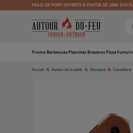
FRAIS DE PORT OFFERTS À PARTIR DE 299€ D’ACH
Promo
Barbecues
Planchas
Braseros
Pizza
Fumoir
Accueil
Autour de la table
Découpe
Coutellerie