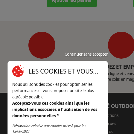
Ajouter au panier
Continuer sans accepter
SERVICE CLIENT
CLIQUEZ ET EM
LES COOKIES ET VOUS...
Nous contacter
Achetez en ligne et vene
votre colis en ma
Nous utilisons des cookies pour optimiser les
performances et vous proposer un site le plus
agréable possible.
Acceptez-vous ces cookies ainsi que les
AUTOUR DU FEU
CÔTÉ OUTDOO
implications associées à l'utilisation de vos
05 45 22 98 09
Promotions
données personnelles ?
Barbecues
Déclaration relative aux cookies mise à jour le :
Nous envoyer un e-mail
Continuer sans accepter
12/06/2023
Braseros