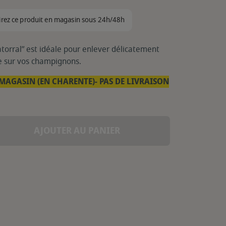
irez ce produit en magasin sous 24h/48h
orral” est idéale pour enlever délicatement
re sur vos champignons.
MAGASIN (EN CHARENTE)- PAS DE LIVRAISON
AJOUTER AU PANIER