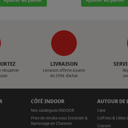
Ajouter au panier
Ajouter au panier
PORTEZ
LIVRAISON
SERVI
z récupérer
Livraison offerte à partir
Ré
gasin
de 299€ d’achat
so
R
CÔTÉ INDOOR
AUTOUR DE 
Nos catalogues INDOOR
Cave
Prise de rendez-vous Entretien &
Coffrets & Idées
Ramonage en Charente
Cuisson