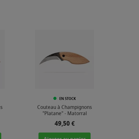
EN STOCK
s
Couteau à Champignons
"Platane" - Matorral
49,50 €
Prix