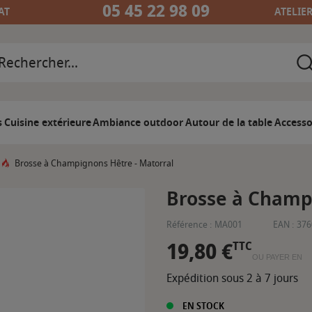
05 45 22 98 09
AT
ATELIE
s
Cuisine extérieure
Ambiance outdoor
Autour de la table
Accesso
Brosse à Champignons Hêtre - Matorral
Brosse à Champ
Référence :
MA001
EAN :
376
19,80 €
TTC
OU PAYER EN
Expédition sous 2 à 7 jours
EN STOCK