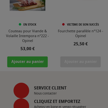
EN STOCK
VICTIME DE SON SUCCÈS
Couteau pour Viande &
Fourchette parallèle n°124 -
Volaille Intempora n°222 -
Opinel
Opinel
Prix
25,50 €
Prix
53,00 €
Ajouter au panier
Ajouter au panier
SERVICE CLIENT
Nous contacter
CLIQUEZ ET EMPORTEZ
Achetez en ligne et venez récupérer