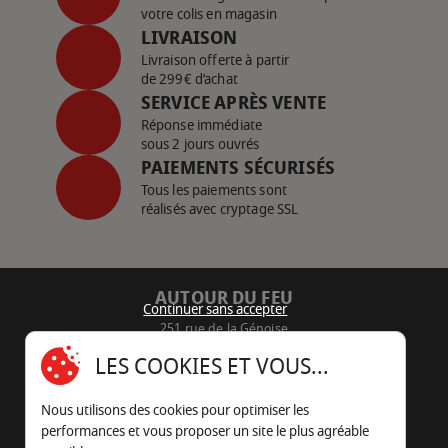
votre colis en magasin
LIVRAISON
Livraison offerte à partir
de 299€ d’achat
SERVICE APRÈS VENTE
Réponse immédiate
sous 2 jours ouvrés
PAIEMENTS SÉCURISÉS
Tous les paiements sont
réalisés avec cryptage SSL
AUTOUR DU FEU
Continuer sans accepter
251 rue de la Génoise
16430 Champniers - France
LES COOKIES ET VOUS...
05 45 22 98 09
Nous utilisons des cookies pour optimiser les
Nous envoyer un e-mail
performances et vous proposer un site le plus agréable