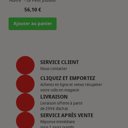
Huître" - Le Petit Jouteur
Prix
56,10 €
Ajouter au panier
SERVICE CLIENT
Nous contacter
CLIQUEZ ET EMPORTEZ
Achetez en ligne et venez récupérer
votre colis en magasin
LIVRAISON
Livraison offerte à partir
de 299€ d’achat
SERVICE APRÈS VENTE
Réponse immédiate
sous 2 jours ouvrés