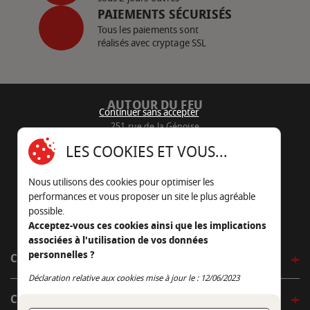
PAIEMENTS SÉCURISÉS
Tous les paiements sont
réalisés avec cryptage SSL
AUTOUR DU FEU
Continuer sans accepter
251 rue de la Génoise
16430 Champniers - France
LES COOKIES ET VOUS...
05 45 22 98 09
Nous utilisons des cookies pour optimiser les
Nous envoyer un e-mail
performances et vous proposer un site le plus agréable
possible.
Acceptez-vous ces cookies ainsi que les implications
associées à l'utilisation de vos données
personnelles ?
CÔTÉ OUTDOOR
Continuer sans accepter
Déclaration relative aux cookies mise à jour le : 12/06/2023
CÔTÉ INDOOR