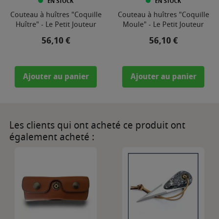
EN STOCK
EN STOCK
Couteau à huîtres "Coquille
Couteau à huîtres "Coquille
Huître" - Le Petit Jouteur
Moule" - Le Petit Jouteur
Prix
Prix
56,10 €
56,10 €
Ajouter au panier
Ajouter au panier
Les clients qui ont acheté ce produit ont
également acheté :