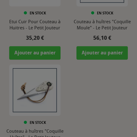
EN STOCK
EN STOCK
Etui Cuir Pour Couteau à
Couteau à huîtres "Coquille
Huitres - Le Petit Jouteur
Moule" - Le Petit Jouteur
Prix
Prix
35,20 €
56,10 €
Ajouter au panier
Ajouter au panier
EN STOCK
Couteau à huîtres "Coquille