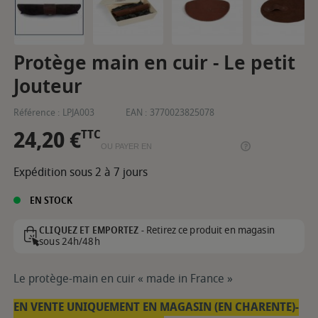
Protège main en cuir - Le petit
Jouteur
Référence :
LPJA003
EAN :
3770023825078
24,20 €
TTC
OU PAYER EN
Expédition sous 2 à 7 jours
EN STOCK
Retirez ce produit en magasin
CLIQUEZ ET EMPORTEZ -
sous 24h/48h
Le protège-main en cuir « made in France »
EN VENTE UNIQUEMENT EN MAGASIN (EN CHARENTE)-