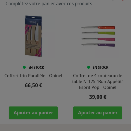
Complétez votre panier avec ces produits
EN STOCK
EN STOCK
Coffret Trio Parallèle - Opinel
Coffret de 4 couteaux de
table N°125 "Bon Appétit"
Prix
66,50 €
Esprit Pop - Opinel
Prix
39,00 €
Ajouter au panier
Ajouter au panier