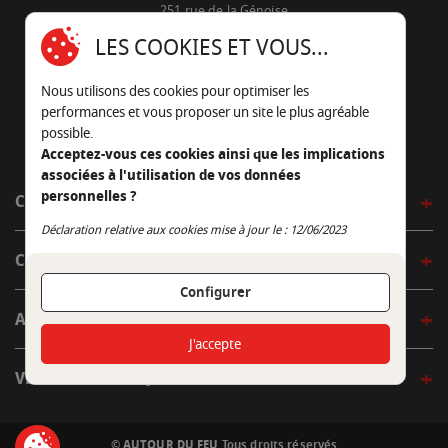
251 rue de la Génoise
16430 Champniers - France
LES COOKIES ET VOUS...
05 45 22 98 09
Nous utilisons des cookies pour optimiser les
Nous envoyer un e-mail
performances et vous proposer un site le plus agréable
possible.
Acceptez-vous ces cookies ainsi que les implications
associées à l'utilisation de vos données
personnelles ?
CÔTÉ OUTDOOR
Continuer sans accepter
Déclaration relative aux cookies mise à jour le : 12/06/2023
CÔTÉ INDOOR
Configurer
AUTOUR DE LA TABLE
J'accepte
VENIR EN BOUTIQUE
© AUTOUR DU FEU
Tous droits réservés