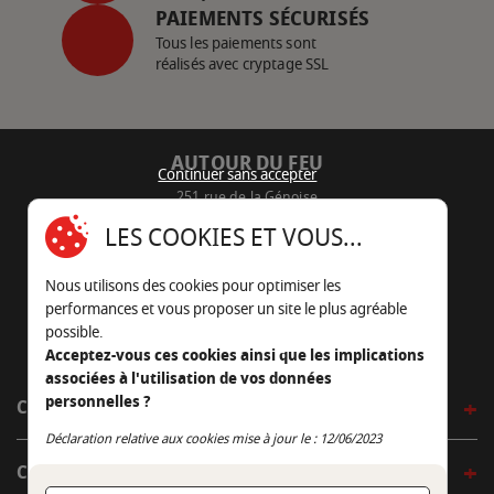
PAIEMENTS SÉCURISÉS
Tous les paiements sont
réalisés avec cryptage SSL
AUTOUR DU FEU
Continuer sans accepter
251 rue de la Génoise
16430 Champniers - France
LES COOKIES ET VOUS...
05 45 22 98 09
Nous utilisons des cookies pour optimiser les
Nous envoyer un e-mail
performances et vous proposer un site le plus agréable
possible.
Acceptez-vous ces cookies ainsi que les implications
associées à l'utilisation de vos données
personnelles ?
CÔTÉ OUTDOOR
Continuer sans accepter
Déclaration relative aux cookies mise à jour le : 12/06/2023
CÔTÉ INDOOR