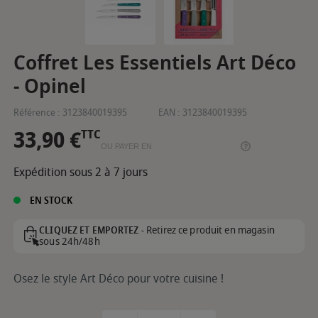
Coffret Les Essentiels Art Déco
- Opinel
Référence :
3123840019395
EAN :
3123840019395
33,90 €
TTC
OU PAYER EN
Expédition sous 2 à 7 jours
EN STOCK
Retirez ce produit en magasin
CLIQUEZ ET EMPORTEZ -
sous 24h/48h
Osez le style Art Déco pour votre cuisine !