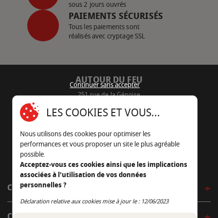
sous 2 jours ouvrés
PAIEMENTS SÉCURISÉS
Tous les paiements sont
réalisés avec cryptage SSL
AUTOUR DU FEU
Continuer sans accepter
251 rue de la Génoise
16430 Champniers - France
LES COOKIES ET VOUS...
05 45 22 98 09
Nous utilisons des cookies pour optimiser les
Nous envoyer un e-mail
performances et vous proposer un site le plus agréable
possible.
Acceptez-vous ces cookies ainsi que les implications
associées à l'utilisation de vos données
personnelles ?
CÔTÉ OUTDOOR
Continuer sans accepter
Déclaration relative aux cookies mise à jour le : 12/06/2023
CÔTÉ INDOOR