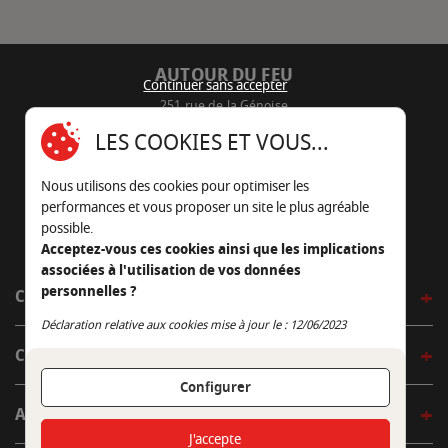
AUTOUR DU FEU
Continuer sans accepter
251 rue de la Génoise
16430 Champniers - France
LES COOKIES ET VOUS...
05 45 22 98 09
Nous utilisons des cookies pour optimiser les
Nous envoyer un e-mail
performances et vous proposer un site le plus agréable
possible.
Acceptez-vous ces cookies ainsi que les implications
associées à l'utilisation de vos données
personnelles ?
CÔTÉ OUTDOOR
Continuer sans accepter
Déclaration relative aux cookies mise à jour le : 12/06/2023
CÔTÉ INDOOR
Configurer
AUTOUR DE LA TABLE
J'accepte