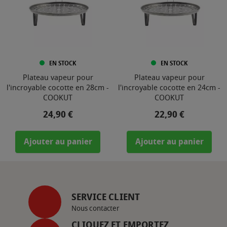
EN STOCK
EN STOCK
Plateau vapeur pour
Plateau vapeur pour
l'incroyable cocotte en 28cm -
l'incroyable cocotte en 24cm -
COOKUT
COOKUT
Prix
Prix
24,90 €
22,90 €
Ajouter au panier
Ajouter au panier
SERVICE CLIENT
Nous contacter
CLIQUEZ ET EMPORTEZ