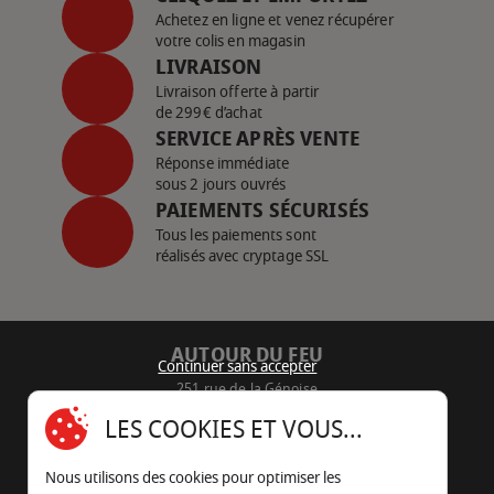
Achetez en ligne et venez récupérer
votre colis en magasin
LIVRAISON
Livraison offerte à partir
de 299€ d’achat
SERVICE APRÈS VENTE
Réponse immédiate
sous 2 jours ouvrés
PAIEMENTS SÉCURISÉS
Tous les paiements sont
réalisés avec cryptage SSL
AUTOUR DU FEU
Continuer sans accepter
251 rue de la Génoise
16430 Champniers - France
LES COOKIES ET VOUS...
05 45 22 98 09
Nous utilisons des cookies pour optimiser les
Nous envoyer un e-mail