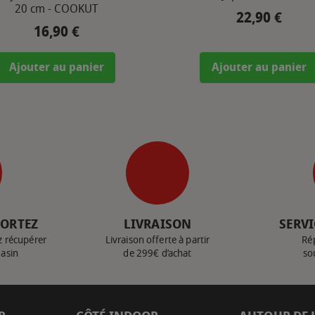
20 cm - COOKUT
22,90 €
Prix
16,90 €
Prix
Ajouter au panier
Ajouter au panier
PORTEZ
LIVRAISON
SERVI
z récupérer
Livraison offerte à partir
Ré
gasin
de 299€ d’achat
so