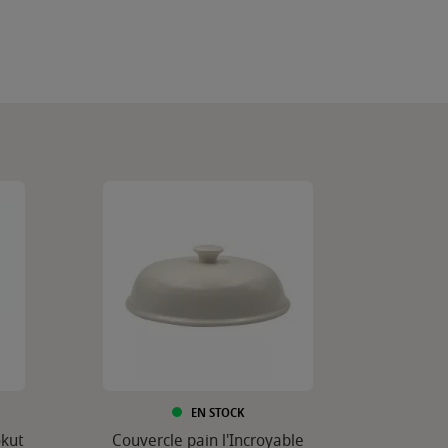
EN STOCK
okut
Couvercle pain l'Incroyable