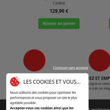
Cookut
129,90 €
Prix
Ajouter au panier
Continuer sans accepter
SERVICE CLIENT
CLIQUEZ ET EM
LES COOKIES ET VOUS...
Nous contacter
Achetez en ligne et vene
votre colis en ma
Nous utilisons des cookies pour optimiser les
performances et vous proposer un site le plus
agréable possible.
Acceptez-vous ces cookies ainsi que les