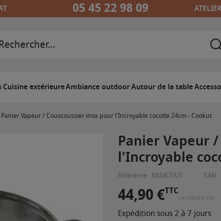
05 45 22 98 09
AT
ATELIE
s
Cuisine extérieure
Ambiance outdoor
Autour de la table
Accesso
Panier Vapeur / Couscoussier inox pour l'Incroyable cocotte 24cm - Cookut
Panier Vapeur /
l'Incroyable co
Référence :
MJ24COUS
EAN :
44,90 €
TTC
OU PAYER EN
Expédition sous 2 à 7 jours