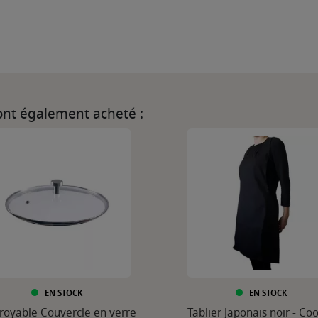
 ont également acheté :
EN STOCK
EN STOCK
croyable Couvercle en verre
Tablier Japonais noir - Co