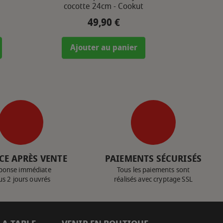
cocotte 24cm - Cookut
49,90 €
Prix
Ajouter au panier
CE APRÈS VENTE
PAIEMENTS SÉCURISÉS
ponse immédiate
Tous les paiements sont
us 2 jours ouvrés
réalisés avec cryptage SSL