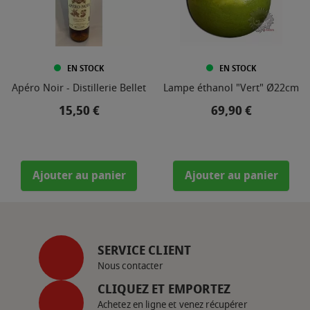
EN STOCK
EN STOCK
Apéro Noir - Distillerie Bellet
Lampe éthanol "Vert" Ø22cm
Prix
Prix
15,50 €
69,90 €
Ajouter au panier
Ajouter au panier
SERVICE CLIENT
Nous contacter
CLIQUEZ ET EMPORTEZ
Achetez en ligne et venez récupérer