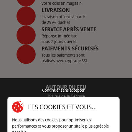
votre colis en magasin
LIVRAISON
Livraison offerte à partir
de 299€ d’achat
SERVICE APRÈS VENTE
Réponse immédiate
sous 2 jours ouvrés
PAIEMENTS SÉCURISÉS
Tous les paiements sont
réalisés avec cryptage SSL
AUTOUR DU FEU
Continuer sans accepter
251 rue de la Génoise
16430 Champniers - France
LES COOKIES ET VOUS...
05 45 22 98 09
Nous utilisons des cookies pour optimiser les
Nous envoyer un e-mail
performances et vous proposer un site le plus agréable