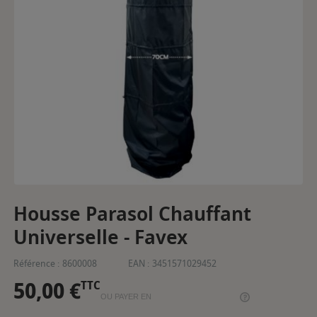
Housse Parasol Chauffant
Universelle - Favex
Référence :
8600008
EAN :
3451571029452
50,00 €
TTC
OU PAYER EN